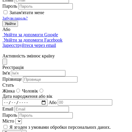
Пароль
Запам'ятати мене
Забули пароль?
Увійти
Або
Увійти за допомоги Google
Увійти за допомоги Facebook
Зареєструйтеся через email
Активність змінює країну
Реєстрація
Iм'я
Прізвище
Стать
Жінка
Чоловік
Дата народження або вік
Або
Email
Пароль
Місто
Я згоден з умовами обробки персональних даних.