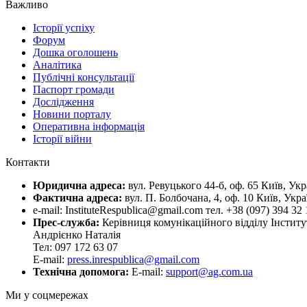
Важливо
Історії успіху
Форум
Дошка оголошень
Аналітика
Публічні консультації
Паспорт громади
Дослідження
Новини порталу
Оперативна інформація
Історії війни
Контакти
Юридична адреса:
вул. Ревуцького 44-б, оф. 65 Київ, Укр
Фактична адреса:
вул. П. Болбочана, 4, оф. 10 Київ, Укра
e-mail: InstituteRespublica@gmail.com тел. +38 (097) 394 32 
Прес-служба:
Керівниця комунікаційного відділу Інститу
Андрієнко Наталія
Тел: 097 172 63 07
E-mail:
press.inrespublica@gmail.com
Технічна допомога:
E-mail:
support@ag.com.ua
Ми у соцмережах