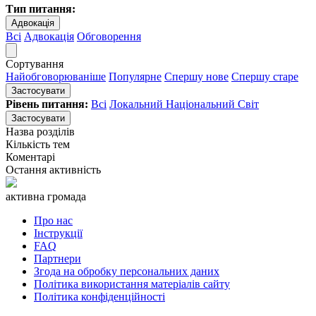
Тип питання:
Адвокація
Всі
Адвокація
Обговорення
Сортування
Найобговорюваніше
Популярне
Спершу нове
Спершу старе
Застосувати
Рівень питання:
Всі
Локальний
Національний
Світ
Застосувати
Назва розділів
Кількість тем
Коментарі
Остання активність
активна громада
Про нас
Інструкції
FAQ
Партнери
Згода на обробку персональних даних
Політика використання матеріалів сайту
Політика конфіденційності