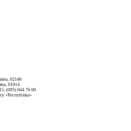
аїна, 02140
їна, 01014
15, (095) 044 76 00
ту «Республіка»