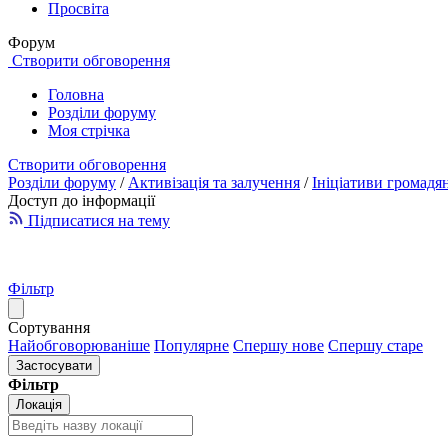
Просвіта
Форум
Створити обговорення
Головна
Розділи форуму
Моя стрічка
Створити обговорення
Розділи форуму
/
Активізація та залучення
/
Ініціативи громадя
Доступ до інформації
Підписатися на тему
Фільтр
Сортування
Найобговорюваніше
Популярне
Спершу нове
Спершу старе
Застосувати
Фільтр
Локація