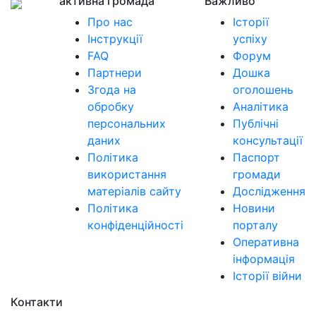
активна громада
Важливо
Про нас
Історії
Інструкції
успіху
FAQ
Форум
Партнери
Дошка
Згода на
оголошень
обробку
Аналітика
персональних
Публічні
даних
консультації
Політика
Паспорт
використання
громади
матеріалів сайту
Дослідження
Політика
Новини
конфіденційності
порталу
Оперативна
інформація
Історії війни
Контакти