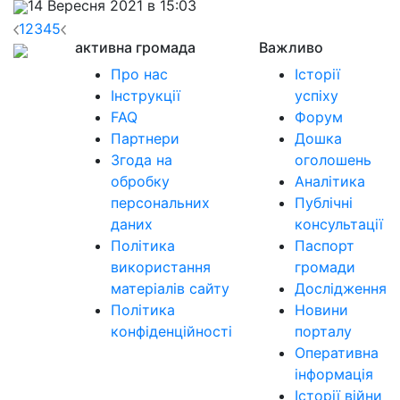
14 Вересня 2021 в 15:03
1
2
3
4
5
активна громада
Важливо
Про нас
Історії
Інструкції
успіху
FAQ
Форум
Партнери
Дошка
Згода на
оголошень
обробку
Аналітика
персональних
Публічні
даних
консультації
Політика
Паспорт
використання
громади
матеріалів сайту
Дослідження
Політика
Новини
конфіденційності
порталу
Оперативна
інформація
Історії війни