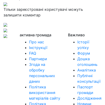
Тільки зареєстровані користувачі можуть
залишити коментар
активна громада
Важливо
Про нас
Історії
Інструкції
успіху
FAQ
Форум
Партнери
Дошка
Згода на
оголошень
обробку
Аналітика
персональних
Публічні
даних
консультації
Політика
Паспорт
використання
громади
матеріалів сайту
Дослідження
Політика
Новини