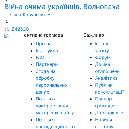
Війна очима українців. Волноваха
Тетяна Кавуненко
0
1
...
24
25
26
активна громада
Важливо
Про нас
Історії
Інструкції
успіху
FAQ
Форум
Партнери
Дошка
Згода на
оголошень
обробку
Аналітика
персональних
Публічні
даних
консультації
Політика
Паспорт
використання
громади
матеріалів сайту
Дослідження
Політика
Новини
конфіденційності
порталу