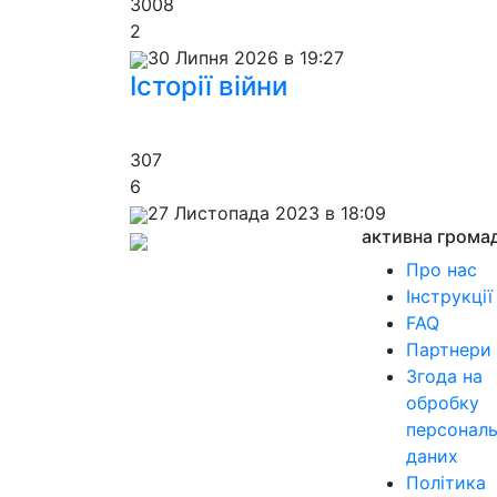
3008
2
30 Липня 2026 в 19:27
Історії війни
307
6
27 Листопада 2023 в 18:09
активна грома
Про нас
Інструкції
FAQ
Партнери
Згода на
обробку
персонал
даних
Політика