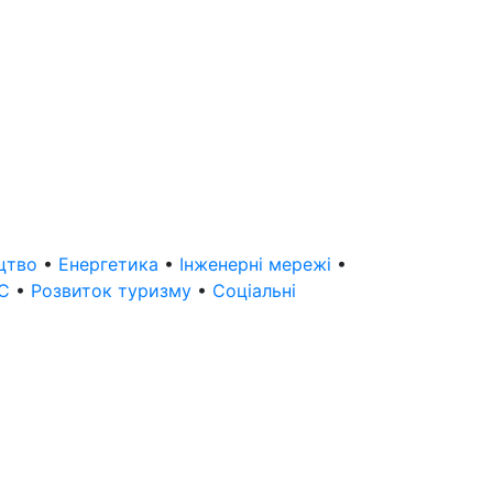
ицтво
•
Енергетика
•
Інженерні мережі
•
МС
•
Розвиток туризму
•
Соціальні