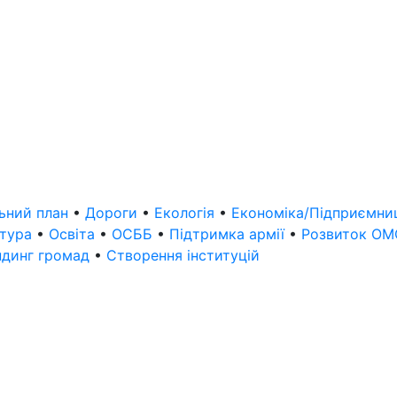
ьний план
•
Дороги
•
Екологія
•
Економіка/Підприємн
ьтура
•
Освіта
•
ОСББ
•
Підтримка армії
•
Розвиток О
ндинг громад
•
Створення інституцій