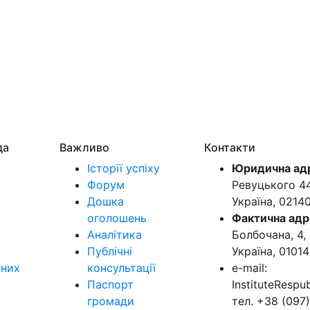
да
Важливо
Контакти
Історії успіху
Юридична ад
Форум
Ревуцького 44-
Дошка
Україна, 0214
оголошень
Фактична адр
Аналітика
Болбочана, 4, 
Публічні
Україна, 01014
ьних
консультації
e-mail:
Паспорт
InstituteResp
громади
тел. +38 (097)