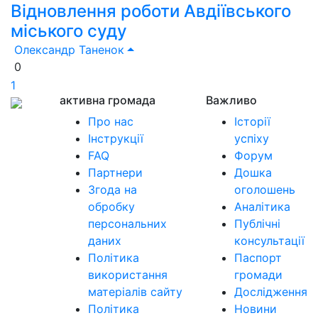
Відновлення роботи Авдіївського
міського суду
Олександр Таненок
0
1
активна громада
Важливо
Про нас
Історії
Інструкції
успіху
FAQ
Форум
Партнери
Дошка
Згода на
оголошень
обробку
Аналітика
персональних
Публічні
даних
консультації
Політика
Паспорт
використання
громади
матеріалів сайту
Дослідження
Політика
Новини