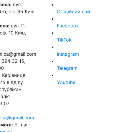
реса:
вул.
б, оф. 65 Київ,
Офіційний сайт
0
еса:
вул. П.
Facebook
оф. 10 Київ,
TikTok
ublica@gmail.com
Instagram
 394 32 15,
00
Telegram
:
Керівниця
го відділу
Youtube
спубліка»
алія
3 07
blica@gmail.com
мога:
E-mail:
om.ua