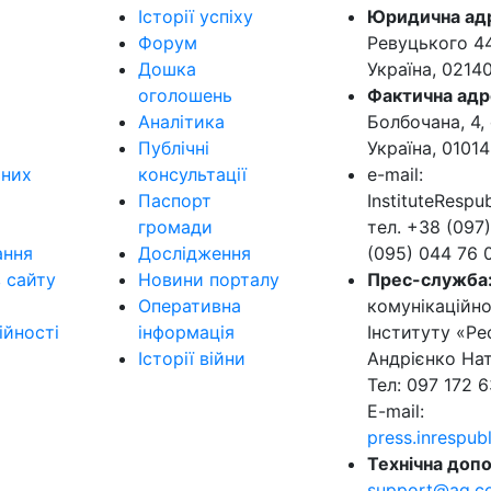
Історії успіху
Юридична ад
Форум
Ревуцького 44-
Дошка
Україна, 0214
оголошень
Фактична адр
Аналітика
Болбочана, 4, 
Публічні
Україна, 01014
ьних
консультації
e-mail:
Паспорт
InstituteResp
громади
тел. +38 (097)
ання
Дослідження
(095) 044 76 
в сайту
Новини порталу
Прес-служба
Оперативна
комунікаційно
ійності
інформація
Інституту «Ре
Історії війни
Андрієнко Нат
Тел: 097 172 6
E-mail:
press.inrespu
Технічна допо
support@ag.c