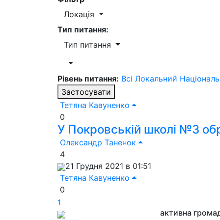
Локація
Тип питання:
Тип питання
Рівень питання:
Всі
Локальний
Націонал
Застосувати
Тетяна Кавуненко
0
У Покровській школі №3 обр
Олександр Таненок
4
21 Грудня 2021 в 01:51
Тетяна Кавуненко
0
1
активна грома