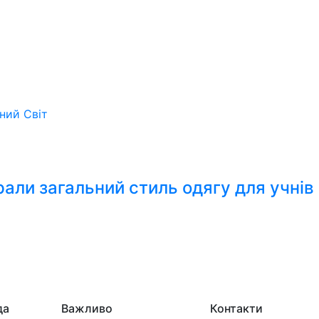
ьний
Світ
али загальний стиль одягу для учнів
да
Важливо
Контакти