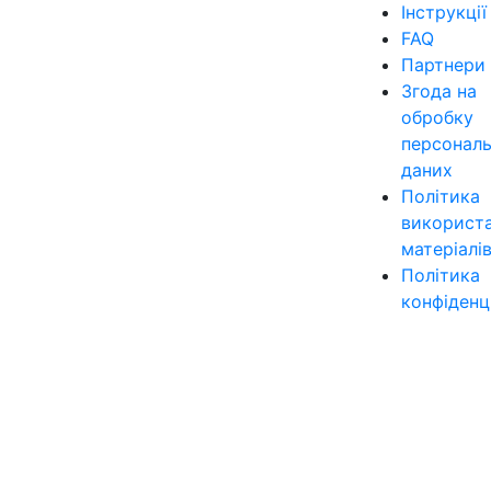
Інструкції
FAQ
Партнери
Згода на
обробку
персонал
даних
Політика
використ
матеріалі
Політика
конфіденц