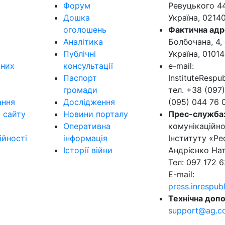
Форум
Ревуцького 44-
Дошка
Україна, 0214
оголошень
Фактична адр
Аналітика
Болбочана, 4, 
Публічні
Україна, 01014
ьних
консультації
e-mail:
Паспорт
InstituteResp
громади
тел. +38 (097)
ання
Дослідження
(095) 044 76 
в сайту
Новини порталу
Прес-служба
Оперативна
комунікаційно
ійності
інформація
Інституту «Ре
Історії війни
Андрієнко Нат
Тел: 097 172 6
E-mail:
press.inrespu
Технічна допо
support@ag.c