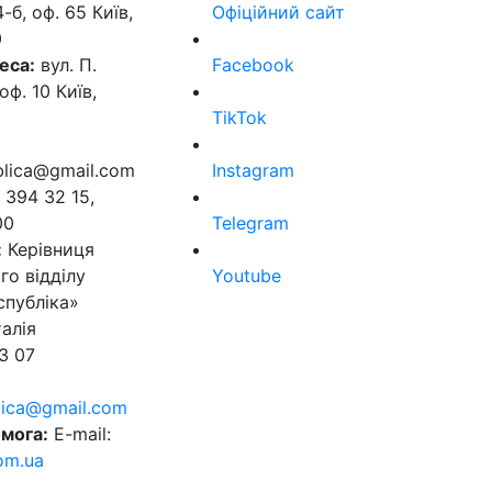
б, оф. 65 Київ,
Офіційний сайт
0
еса:
вул. П.
Facebook
оф. 10 Київ,
TikTok
ublica@gmail.com
Instagram
 394 32 15,
00
Telegram
:
Керівниця
го відділу
Youtube
спубліка»
алія
3 07
blica@gmail.com
мога:
E-mail:
om.ua