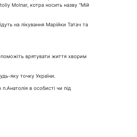
oliy Molnar, котра носить назву "Мій
ідуть на лікування Марійки Татач та
допоможіть врятувати життя хворим
удь-яку точку України.
 п.Анатолія в особисті чи під