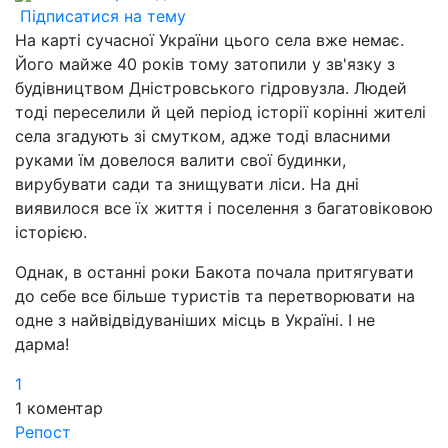
Підписатися на тему
На карті сучасної України цього села вже немає.
Його майже 40 років тому затопили у зв'язку з
будівництвом Дністровського гідровузла. Людей
тоді переселили й цей період історії корінні жителі
села згадують зі смутком, адже тоді власними
руками їм довелося валити свої будинки,
вирубувати сади та знищувати ліси. На дні
виявилося все їх життя і поселення з багатовіковою
історією.
Однак, в останні роки Бакота почала притягувати
до себе все більше туристів та перетворювати на
одне з найвідвідуваніших місць в Україні. І не
дарма!
1
1
коментар
Репост