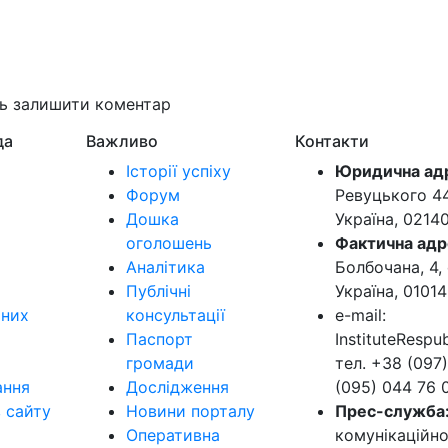
ть залишити коментар
да
Важливо
Контакти
Історії успіху
Юридична ад
Форум
Ревуцького 44-
Дошка
Україна, 0214
оголошень
Фактична адр
Аналітика
Болбочана, 4, 
Публічні
Україна, 01014
ьних
консультації
e-mail:
Паспорт
InstituteResp
громади
тел. +38 (097)
ання
Дослідження
(095) 044 76 
в сайту
Новини порталу
Прес-служба
Оперативна
комунікаційно