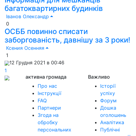
багатоквартирних будинків
Іванов Олександр
0
ОСББ повинно списати
заборгованість, давнішу за 3 роки!
Ксения Осенняя
1
12 Грудня 2021 в 00:46
1
активна громада
Важливо
Про нас
Історії
Інструкції
успіху
FAQ
Форум
Партнери
Дошка
Згода на
оголошень
обробку
Аналітика
персональних
Публічні