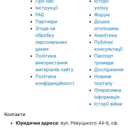
Про нас
Історії
Інструкції
успіху
FAQ
Форум
Партнери
Дошка
Згода на
оголошень
обробку
Аналітика
персональних
Публічні
даних
консультації
Політика
Паспорт
використання
громади
матеріалів сайту
Дослідження
Політика
Новини
конфіденційності
порталу
Оперативна
інформація
Історії війни
Контакти
Юридична адреса:
вул. Ревуцького 44-б, оф.