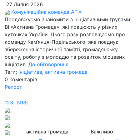
27 Липня 2026
Комунікаційна команда АГ
Продовжуємо знайомити з ініціативними групами
ВІ «Активна Громада», які працюють у різних
куточках України. Цього разу розповідаємо про
команду Кам’янця-Подільського, яка поєднує
збереження історичної пам’яті, громадянську
освіту, роботу з молоддю та розвиток місцевих
ініціатив.
До обговорення
Теги:
ініціатива
,
активна громада
0
коментарів
Репост
1
2
3
...
593
активна громада
Важливо