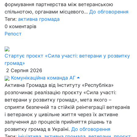
формування партнерства між ветеранською
спільнотою, органами місцевого...
До обговорення
Теги:
активна громада
0
коментарів
Репост
Стартує проєкт «Сила участі: ветерани у розвитку
громад»
2 Серпня 2026
Комунікаційна команда АГ
Активна Громада від Інституту «Республіка»
розпочинає реалізацію проєкту «Сила участі:
ветерани у розвитку громад», мета якого –
сприяти безпечній та стійкій реінтеграції ветеранів
і ветеранок у цивільне життя через їх активне
залучення до процесів прийняття рішень та
розвитку громад в Україні.
До обговорення
Теги:
ініціатива
,
активна громада
,
ветерани
,
проєкт