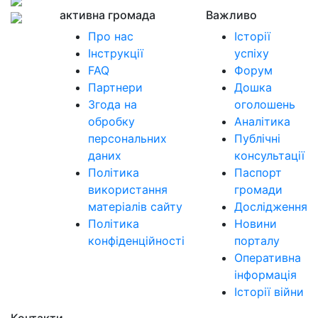
активна громада
Важливо
Про нас
Історії
Інструкції
успіху
FAQ
Форум
Партнери
Дошка
Згода на
оголошень
обробку
Аналітика
персональних
Публічні
даних
консультації
Політика
Паспорт
використання
громади
матеріалів сайту
Дослідження
Політика
Новини
конфіденційності
порталу
Оперативна
інформація
Історії війни
Контакти