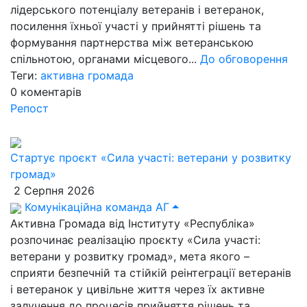
лідерського потенціалу ветеранів і ветеранок,
посилення їхньої участі у прийнятті рішень та
формування партнерства між ветеранською
спільнотою, органами місцевого...
До обговорення
Теги:
активна громада
0
коментарів
Репост
Стартує проєкт «Сила участі: ветерани у розвитку
громад»
2 Серпня 2026
Комунікаційна команда АГ
Активна Громада від Інституту «Республіка»
розпочинає реалізацію проєкту «Сила участі:
ветерани у розвитку громад», мета якого –
сприяти безпечній та стійкій реінтеграції ветеранів
і ветеранок у цивільне життя через їх активне
залучення до процесів прийняття рішень та