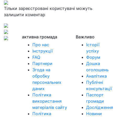
Тільки зареєстровані користувачі можуть
залишити коментар
активна громада
Важливо
Про нас
Історії
Інструкції
успіху
FAQ
Форум
Партнери
Дошка
Згода на
оголошень
обробку
Аналітика
персональних
Публічні
даних
консультації
Політика
Паспорт
використання
громади
матеріалів сайту
Дослідження
Політика
Новини