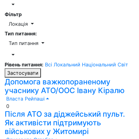
Фільтр
Локація
Тип питання:
Тип питання
Рівень питання:
Всі
Локальний
Національний
Світ
Застосувати
Допомога важкопораненому
учаснику АТО/ООС Івану Кіралю
Власта Рейпаші
0
Після АТО за діджейський пульт.
Як активісти підтримують
військових у Житомирі