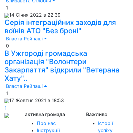
Єлизавета Оглобля
1
14 Січня 2022 в 22:39
Серія інтеграційних заходів для
воїнів АТО "Без броні"
Власта Рейпаші
0
В Ужгороді громадська
організація "Волонтери
Закарпаття" відкрили "Ветерана
Хату"..
Власта Рейпаші
1
17 Жовтня 2021 в 18:53
1
активна громада
Важливо
Про нас
Історії
Інструкції
успіху