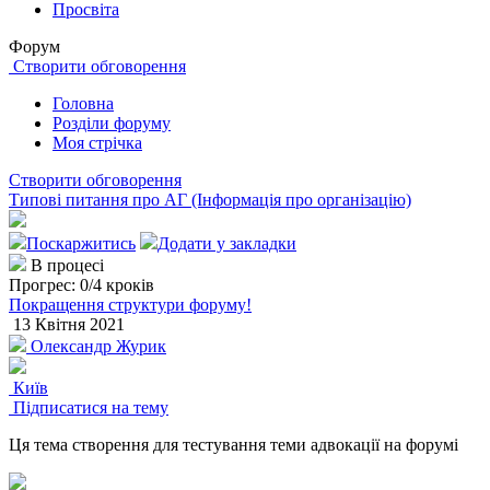
Просвіта
Форум
Створити обговорення
Головна
Розділи форуму
Моя стрічка
Створити обговорення
Типові питання про АГ (Інформація про організацію)
Поскаржитись
Додати у закладки
В процесі
Прогрес:
0/4 кроків
Покращення структури форуму!
13 Квітня 2021
Олександр Журик
Київ
Підписатися на тему
Ця тема створення для тестування теми адвокації на форумі