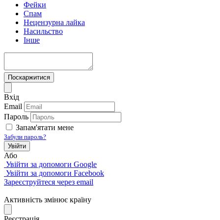
Фейки
Спам
Нецензурна лайка
Насильство
Інше
Поскаржитися
Вхід
Email
Пароль
Запам'ятати мене
Забули пароль?
Увійти
Або
Увійти за допомоги Google
Увійти за допомоги Facebook
Зареєструйтеся через email
Активність змінює країну
Реєстрація