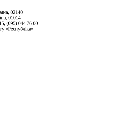
аїна, 02140
їна, 01014
15, (095) 044 76 00
ту «Республіка»