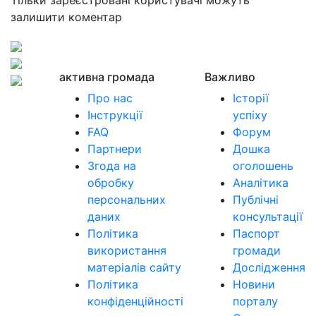
Тільки зареєстровані користувачі можуть
залишити коментар
активна громада
Важливо
Про нас
Історії
Інструкції
успіху
FAQ
Форум
Партнери
Дошка
Згода на
оголошень
обробку
Аналітика
персональних
Публічні
даних
консультації
Політика
Паспорт
використання
громади
матеріалів сайту
Дослідження
Політика
Новини
конфіденційності
порталу