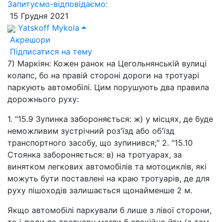
Запитуємо-відповідаємо:
15 Грудня 2021
Yatskoff Mykola
Акрешори
Підписатися на тему
7) Маркіян: Кожен ранок на Цегольнянській вулиці
колапс, бо на правій стороні дороги на тротуарі
паркують автомобілі. Цим порушують два правила
дорожнього руху:
1. "15.9 Зупинка забороняється: ж) у місцях, де буде
неможливим зустрічний роз'їзд або об'їзд
транспортного засобу, що зупинився;" 2. "15.10
Стоянка забороняється: в) на тротуарах, за
винятком легкових автомобілів та мотоциклів, які
можуть бути поставлені на краю тротуарів, де для
руху пішоходів залишається щонайменше 2 м.
Якщо автомобілі паркували б лише з лівої сторони,