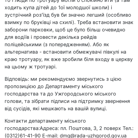
то і люди по тротуару могли б спокійно йти (а там
ходить купа дітей до 1ої молодшої школи) і
зустрічний роз'їзд був би значно легший (особливо
взимку по бруківці на схилі). Треба встановити знак
заборони парковки, щоб це було більш очевидно
для водіїв і провести декілька рейдів
поліцейськими (з попередженням). Або як
альтернатива - встановити обмежувачі півкулі на
краю тротуару, як вже зробили біля входу в церкву
на цьому ж тротуарі.
Відповідь: ми рекомендуємо звернутись з цією
пропозицією до Департаменту міського
господарства та до Ужгородського міського
голови, та зібрати підписи на підтримку звернення
від сусідів, які мешкають на вашій вулиці.
Контакти департаменту міського
господарства:Адреса: пл. Поштова, 3, 2 поверх Тел.:
(0312)61-41-90 E-mail: dmg@rada-uzhgorod.gov.ua