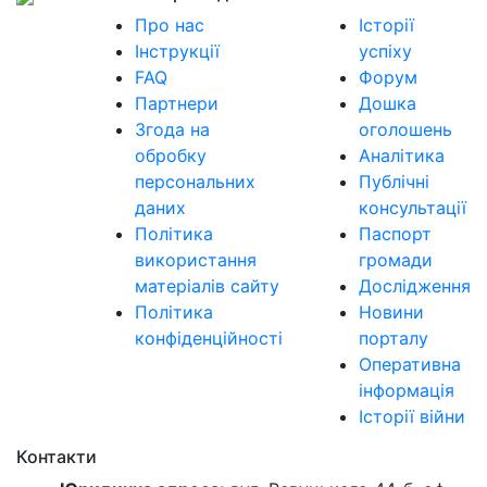
Про нас
Історії
Інструкції
успіху
FAQ
Форум
Партнери
Дошка
Згода на
оголошень
обробку
Аналітика
персональних
Публічні
даних
консультації
Політика
Паспорт
використання
громади
матеріалів сайту
Дослідження
Політика
Новини
конфіденційності
порталу
Оперативна
інформація
Історії війни
Контакти