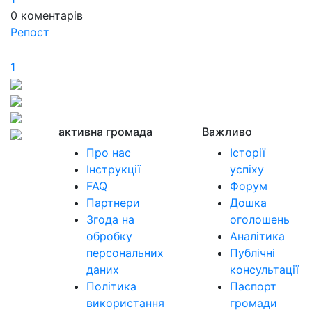
0
коментарів
Репост
1
активна громада
Важливо
Про нас
Історії
Інструкції
успіху
FAQ
Форум
Партнери
Дошка
Згода на
оголошень
обробку
Аналітика
персональних
Публічні
даних
консультації
Політика
Паспорт
використання
громади