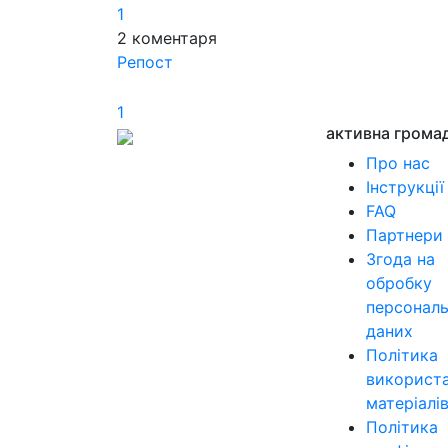
1
2
коментаря
Репост
1
активна грома
Про нас
Інструкції
FAQ
Партнери
Згода на
обробку
персонал
даних
Політика
використ
матеріалі
Політика