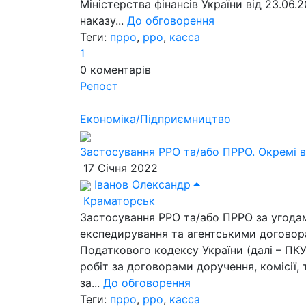
Міністерства фінансів України від 23.06
наказу...
До обговорення
Теги:
прро
,
рро
,
касса
1
0
коментарів
Репост
Економіка/Підприємництво
Застосування РРО та/або ПРРО. Окремі 
17 Січня 2022
Іванов Олександр
Краматорськ
Застосування РРО та/або ПРРО за угодам
експедирування та агентськими договора
Податкового кодексу України (далі – ПКУ
робіт за договорами доручення, комісії
за...
До обговорення
Теги:
прро
,
рро
,
касса