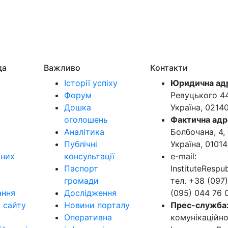
да
Важливо
Контакти
Історії успіху
Юридична ад
Форум
Ревуцького 44-
Дошка
Україна, 0214
оголошень
Фактична адр
Аналітика
Болбочана, 4, 
Публічні
Україна, 01014
ьних
консультації
e-mail:
Паспорт
InstituteResp
громади
тел. +38 (097)
ання
Дослідження
(095) 044 76 
в сайту
Новини порталу
Прес-служба
Оперативна
комунікаційно