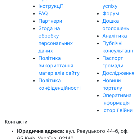
Інструкції
успіху
FAQ
Форум
Партнери
Дошка
Згода на
оголошень
обробку
Аналітика
персональних
Публічні
даних
консультації
Політика
Паспорт
використання
громади
матеріалів сайту
Дослідження
Політика
Новини
конфіденційності
порталу
Оперативна
інформація
Історії війни
Контакти
Юридична адреса:
вул. Ревуцького 44-б, оф.
65 Київ, Україна, 02140