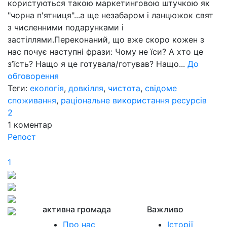
користуються такою маркетинговою штучкою як
"чорна п'ятниця"...а ще незабаром і ланцюжок свят
з численними подарунками і
застіллями.Переконаний, що вже скоро кожен з
нас почує наступні фрази: Чому не їси? А хто це
з’їсть? Нащо я це готувала/готував? Нащо...
До
обговорення
Теги:
екологія
,
довкілля
,
чистота
,
свідоме
споживання
,
раціональне використання ресурсів
2
1
коментар
Репост
1
активна громада
Важливо
Про нас
Історії