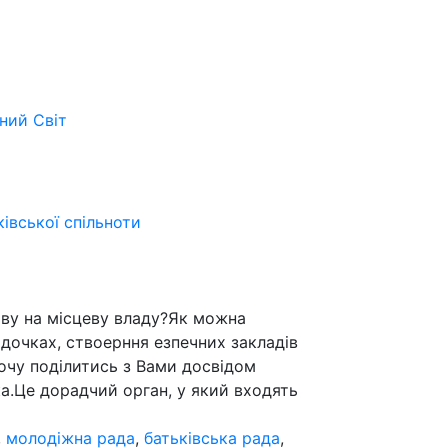
ьний
Світ
ківської спільноти
иву на місцеву владу?Як можна
адочках, ствоерння езпечних закладів
Хочу поділитись з Вами досвідом
а.Це дорадчий орган, у який входять
,
молодіжна рада
,
батьківська рада
,