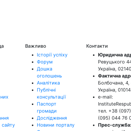
да
Важливо
Контакти
Історії успіху
Юридична ад
Форум
Ревуцького 44-
Дошка
Україна, 0214
оголошень
Фактична адр
Аналітика
Болбочана, 4, 
Публічні
Україна, 01014
ьних
консультації
e-mail:
Паспорт
InstituteResp
громади
тел. +38 (097)
ання
Дослідження
(095) 044 76 
в сайту
Новини порталу
Прес-служба