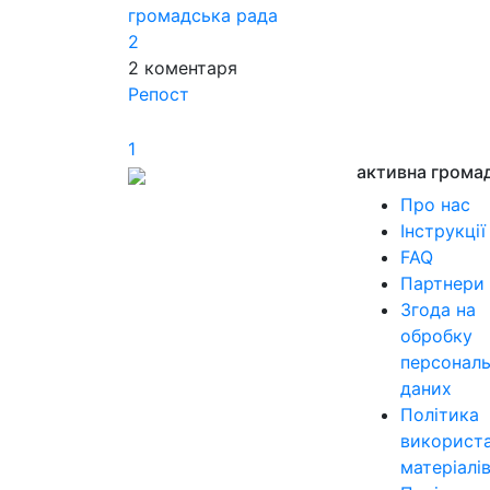
громадська рада
2
2
коментаря
Репост
1
активна грома
Про нас
Інструкції
FAQ
Партнери
Згода на
обробку
персонал
даних
Політика
використ
матеріалі