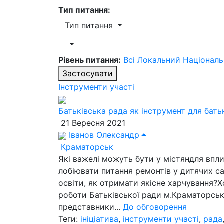
Тип питання:
Тип питання
Рівень питання:
Всі
Локальний
Націонал
Застосувати
Інструменти участі
Батьківська рада як інструмент для бать
21 Вересня 2021
Іванов Олександр
Краматорськ
Які важелі можуть бути у містяндля впл
лобіювати питання ремонтів у дитячих с
освіти, як отримати якісне харчування?
роботи Батьківської ради м.Краматорськ
представники...
До обговорення
Теги:
ініціатива
,
інструменти участі
,
рада