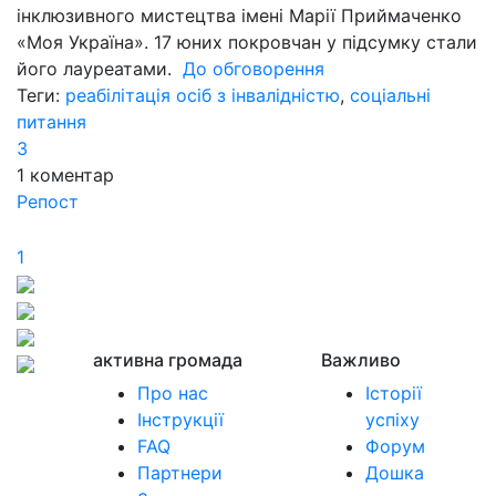
інклюзивного мистецтва імені Марії Приймаченко
«Моя Україна». 17 юних покровчан у підсумку стали
його лауреатами.
До обговорення
Теги:
реабілітація осіб з інвалідністю
,
соціальні
питання
3
1
коментар
Репост
1
активна громада
Важливо
Про нас
Історії
Інструкції
успіху
FAQ
Форум
Партнери
Дошка