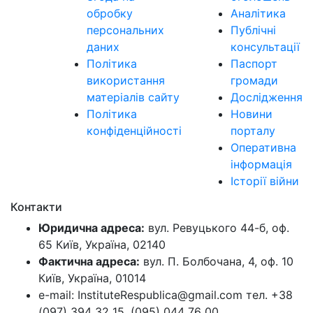
обробку
Аналітика
персональних
Публічні
даних
консультації
Політика
Паспорт
використання
громади
матеріалів сайту
Дослідження
Політика
Новини
конфіденційності
порталу
Оперативна
інформація
Історії війни
Контакти
Юридична адреса:
вул. Ревуцького 44-б, оф.
65 Київ, Україна, 02140
Фактична адреса:
вул. П. Болбочана, 4, оф. 10
Київ, Україна, 01014
e-mail: InstituteRespublica@gmail.com тел. +38
(097) 394 32 15, (095) 044 76 00