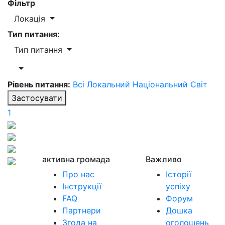
Фільтр
Локація
Тип питання:
Тип питання
Рівень питання:
Всі
Локальний
Національний
Світ
Застосувати
1
активна громада
Важливо
Про нас
Історії
Інструкції
успіху
FAQ
Форум
Партнери
Дошка
Згода на
оголошень