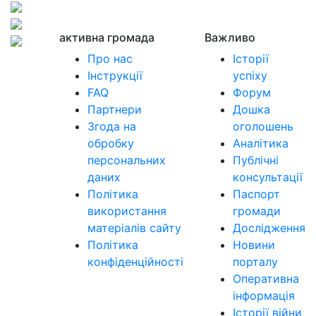
активна громада
Важливо
Про нас
Історії
Інструкції
успіху
FAQ
Форум
Партнери
Дошка
Згода на
оголошень
обробку
Аналітика
персональних
Публічні
даних
консультації
Політика
Паспорт
використання
громади
матеріалів сайту
Дослідження
Політика
Новини
конфіденційності
порталу
Оперативна
інформація
Історії війни