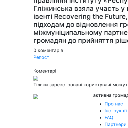
правління Інституту «Респ
Гліжинська взяла участь у
івенті Recovering the Futu
підходам до відновлення г
міжмуніципальному партне
громадян до прийняття ріш
0
коментарів
Репост
Коментарі
Тільки зареєстровані користувачі можу
активна грома
Про нас
Інструкції
FAQ
Партнери