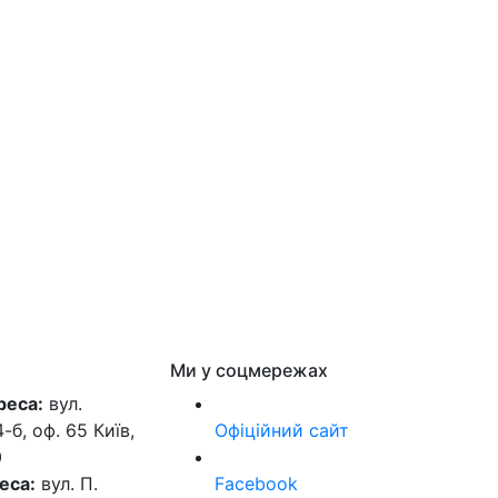
Ми у соцмережах
реса:
вул.
б, оф. 65 Київ,
Офіційний сайт
0
еса:
вул. П.
Facebook