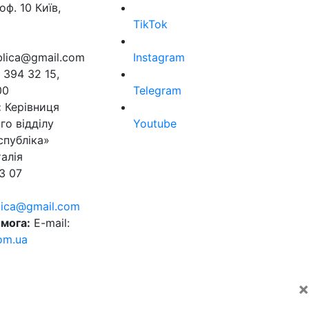
оф. 10 Київ,
TikTok
ublica@gmail.com
Instagram
 394 32 15,
00
Telegram
:
Керівниця
го відділу
Youtube
спубліка»
алія
3 07
blica@gmail.com
мога:
E-mail:
om.ua
×