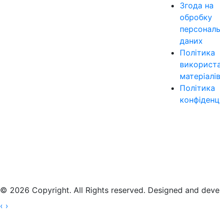
Згода на
обробку
персонал
даних
Політика
використ
матеріалі
Політика
конфіденц
© 2026 Copyright. All Rights reserved. Designed and dev
‹
›