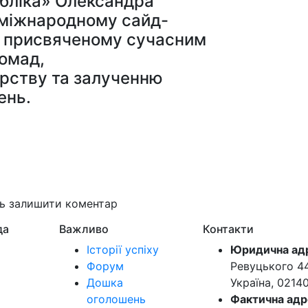
убліка» Олександра
 міжнародному сайд-
re, присвяченому сучасним
ромад,
рству та залученню
ень.
ть залишити коментар
да
Важливо
Контакти
Історії успіху
Юридична ад
Форум
Ревуцького 44-
Дошка
Україна, 0214
оголошень
Фактична адр