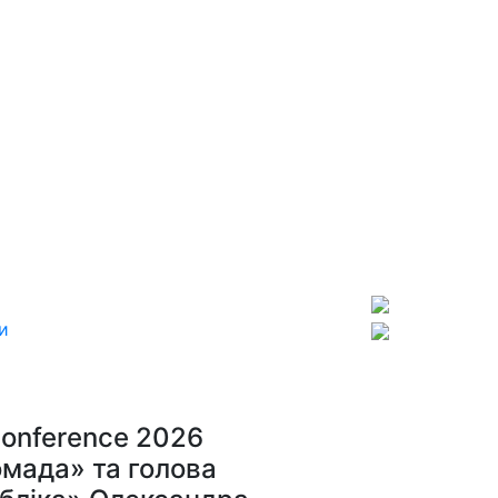
и
Conference 2026
омада» та голова