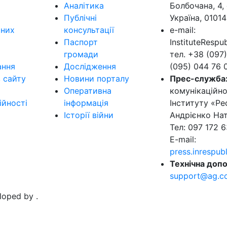
Аналітика
Болбочана, 4, 
Публічні
Україна, 01014
ьних
консультації
e-mail:
Паспорт
InstituteResp
громади
тел. +38 (097)
ання
Дослідження
(095) 044 76 
в сайту
Новини порталу
Прес-служба
Оперативна
комунікаційно
ійності
інформація
Інституту «Ре
Історії війни
Андрієнко Нат
Тел: 097 172 6
E-mail:
press.inrespu
Технічна допо
support@ag.c
eloped by
.