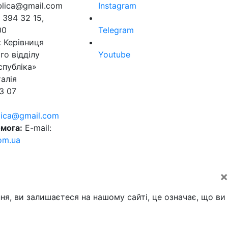
ublica@gmail.com
Instagram
 394 32 15,
00
Telegram
:
Керівниця
го відділу
Youtube
спубліка»
алія
3 07
blica@gmail.com
мога:
E-mail:
om.ua
×
ня, ви залишаєтеся на нашому сайті, це означає, що ви