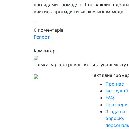
поглядами громадян. Тож важливо дбати
вчитись протидіяти маніпуляціям медіа.
1
0
коментарів
Репост
Коментарі
Тільки зареєстровані користувачі можу
активна грома
Про нас
Інструкції
FAQ
Партнери
Згода на
обробку
персонал