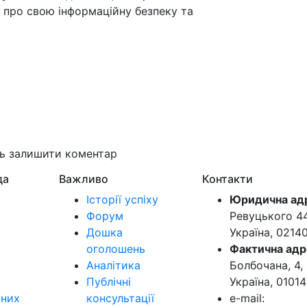
 про свою інформаційну безпеку та
ть залишити коментар
да
Важливо
Контакти
Історії успіху
Юридична ад
Форум
Ревуцького 44-
Дошка
Україна, 0214
оголошень
Фактична адр
Аналітика
Болбочана, 4, 
Публічні
Україна, 01014
ьних
консультації
e-mail: