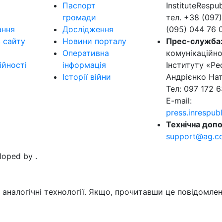
Паспорт
InstituteResp
громади
тел. +38 (097)
ання
Дослідження
(095) 044 76 
в сайту
Новини порталу
Прес-служба
Оперативна
комунікаційно
ійності
інформація
Інституту «Ре
Історії війни
Андрієнко Нат
Тел: 097 172 6
E-mail:
press.inrespu
Технічна допо
support@ag.c
eloped by
.
аналогічні технології. Якщо, прочитавши це повідомлен