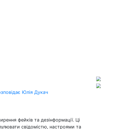
озповідає Юлія Дукач
рення фейків та дезінформації. Ці
пулювати свідомістю, настроями та