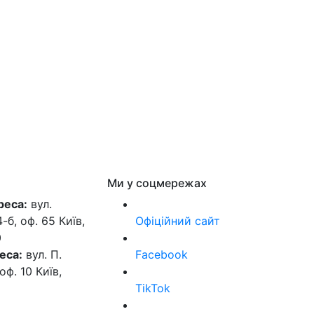
Ми у соцмережах
реса:
вул.
б, оф. 65 Київ,
Офіційний сайт
0
еса:
вул. П.
Facebook
оф. 10 Київ,
TikTok