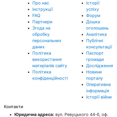
Про нас
Історії
Інструкції
успіху
FAQ
Форум
Партнери
Дошка
Згода на
оголошень
обробку
Аналітика
персональних
Публічні
даних
консультації
Політика
Паспорт
використання
громади
матеріалів сайту
Дослідження
Політика
Новини
конфіденційності
порталу
Оперативна
інформація
Історії війни
Контакти
Юридична адреса:
вул. Ревуцького 44-б, оф.