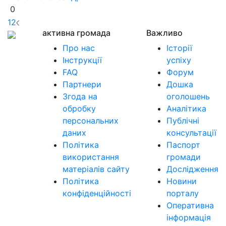
0
1
2
активна громада
Важливо
Про нас
Історії
Інструкції
успіху
FAQ
Форум
Партнери
Дошка
Згода на
оголошень
обробку
Аналітика
персональних
Публічні
даних
консультації
Політика
Паспорт
використання
громади
матеріалів сайту
Дослідження
Політика
Новини
конфіденційності
порталу
Оперативна
інформація