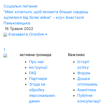
Соціальні питання
“Мені хочеться, щоб якомога більше сердець
зцілилися від болю війни” – коуч Анастасія
Паньковецька.
16 Травня 2022
Єлизавета Оглобля
1
активна громада
Важливо
Про нас
Історії
Інструкції
успіху
FAQ
Форум
Партнери
Дошка
Згода на
оголошень
обробку
Аналітика
персональних
Публічні
даних
консультації