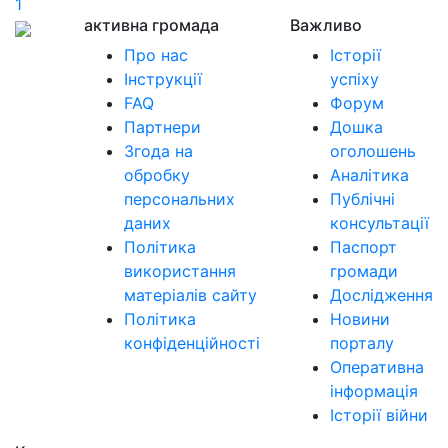
1
активна громада
Важливо
Про нас
Історії
Інструкції
успіху
FAQ
Форум
Партнери
Дошка
Згода на
оголошень
обробку
Аналітика
персональних
Публічні
даних
консультації
Політика
Паспорт
використання
громади
матеріалів сайту
Дослідження
Політика
Новини
конфіденційності
порталу
Оперативна
інформація
Історії війни