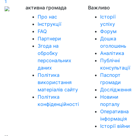
1
активна громада
Важливо
Про нас
Історії
Інструкції
успіху
FAQ
Форум
Партнери
Дошка
Згода на
оголошень
обробку
Аналітика
персональних
Публічні
даних
консультації
Політика
Паспорт
використання
громади
матеріалів сайту
Дослідження
Політика
Новини
конфіденційності
порталу
Оперативна
інформація
Історії війни