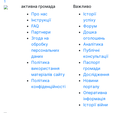
1
активна громада
Важливо
Про нас
Історії
Інструкції
успіху
FAQ
Форум
Партнери
Дошка
Згода на
оголошень
обробку
Аналітика
персональних
Публічні
даних
консультації
Політика
Паспорт
використання
громади
матеріалів сайту
Дослідження
Політика
Новини
конфіденційності
порталу
Оперативна
інформація
Історії війни