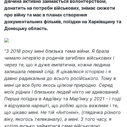
дівчина активно займається волонтерством,
донатить на потреби військових, знімає сюжети
про війну та має в планах створення
документальних фільмів, поїздки на Харківщину та
Донецьку область.
"З 2018 року мені близька тема війни. Я брала
чимало інтерв’ю в родичів загиблих військових і
через те, що я дуже емпатична, кожна людина
залишала певний слід. Я цікавлюся історією і я
давно радикальна до всього російського. Тому в
мені це все було якось цілком природно. Серед
моїх рідних і близьких людей ніхто не здивований.
Перша поїздка в Авдіївку та Мар’їнку у 2021 - і тоді
я відчувала нарешті, що роблю щось важливе і те,
що цікаво мені. Не тій «Антоніні», (глядачка різного
віку, якогось телеканалу), а мені. З того часу, я
хотіла вузько займатися саме військовою