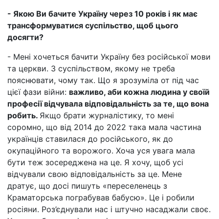
- Якою Ви бачите Україну через 10 років і як має
трансформуватися суспільство, щоб цього
досягти?
- Мені хочеться бачити Україну без російської мови
та церкви. З суспільством, якому не треба
пояснювати, чому так. Що я зрозуміла от під час
цієї фази війни:
важливо, аби кожна людина у своїй
професії відчувала відповідальність за те, що вона
робить.
Якщо брати журналістику, то мені
соромно, що від 2014 до 2022 така мала частина
українців ставилася до російського, як до
окупаційного та ворожого. Хоча уся увага мала
бути теж зосереджена на це. Я хочу, щоб усі
відчували свою відповідальність за це. Мене
дратує, що досі пишуть «переселенець з
Краматорська пограбував бабусю». Це і робили
росіяни. Роз’єднували нас і штучно насаджали своє.