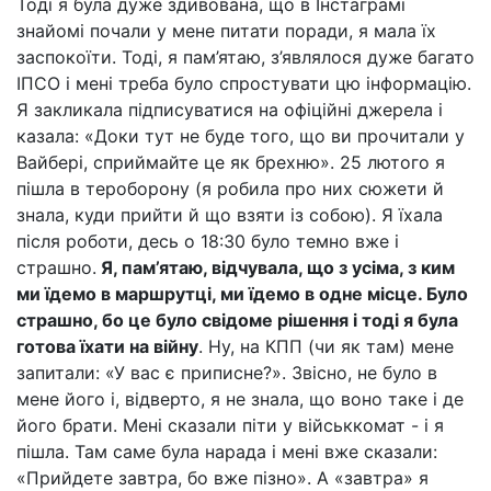
Тоді я була дуже здивована, що в Інстаграмі
знайомі почали у мене питати поради, я мала їх
заспокоїти. Тоді, я пам’ятаю, з’являлося дуже багато
ІПСО і мені треба було спростувати цю інформацію.
Я закликала підписуватися на офіційні джерела і
казала: «Доки тут не буде того, що ви прочитали у
Вайбері, сприймайте це як брехню». 25 лютого я
пішла в тероборону (я робила про них сюжети й
знала, куди прийти й що взяти із собою). Я їхала
після роботи, десь о 18:30 було темно вже і
страшно.
Я, пам’ятаю, відчувала, що з усіма, з ким
ми їдемо в маршрутці, ми їдемо в одне місце. Було
страшно, бо це було свідоме рішення і тоді я була
готова їхати на війну
. Ну, на КПП (чи як там) мене
запитали: «У вас є приписне?». Звісно, не було в
мене його і, відверто, я не знала, що воно таке і де
його брати. Мені сказали піти у військкомат - і я
пішла. Там саме була нарада і мені вже сказали:
«Прийдете завтра, бо вже пізно». А «завтра» я