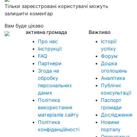
Тільки зареєстровані користувачі можуть
залишити коментар
Вам буде цікаво
активна громада
Важливо
Про нас
Історії
Інструкції
успіху
FAQ
Форум
Партнери
Дошка
Згода на
оголошень
обробку
Аналітика
персональних
Публічні
даних
консультації
Політика
Паспорт
використання
громади
матеріалів сайту
Дослідження
Політика
Новини
конфіденційності
порталу
Оперативна