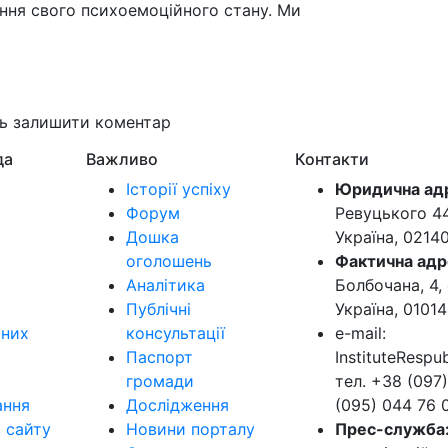
лення свого психоемоційного стану. Ми
ть залишити коментар
да
Важливо
Контакти
Історії успіху
Юридична ад
Форум
Ревуцького 44-
Дошка
Україна, 0214
оголошень
Фактична адр
Аналітика
Болбочана, 4, 
Публічні
Україна, 01014
ьних
консультації
e-mail:
Паспорт
InstituteResp
громади
тел. +38 (097)
ання
Дослідження
(095) 044 76 
в сайту
Новини порталу
Прес-служба