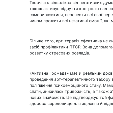
Творчість відволікає від негативних ду
також активує відчуття контролю над с
самовиразитися, перенести всі свої пер
чином прожити всі негативні емоції, які
Більше того, арт-терапія ефективна не ли
засіб профілактики ПТСР. Вона допомагає
розвитку стресових розладів.
«Активна Громада» має й реальний досвід
проведення арт-терапевтичного табору в
поліпшення психоемоційного стану. Мами
спати, знизилась тривожність, а також з
нових знайомств. Це підтверджує той фа
здорове середовище для зцілення й відн