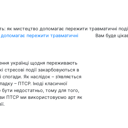
сть: як мистецтво допомагає пережити травматичні поді
о допомагає пережити травматичні
Вам буде ціка
ення українці щодня переживають
кі стресові події закарбовуються в
 спогади. Як наслідок – з’являється
адку – ПТСР. Іноді класичної
 бути недостатньо, тому для того,
яви ПТСР ми використовуємо арт як
ї.