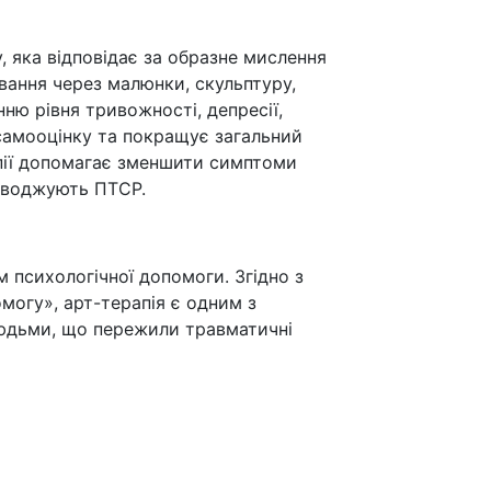
, яка відповідає за образне мислення
вання через малюнки, скульптуру,
ню рівня тривожності, депресії,
 самооцінку та покращує загальний
апії допомагає зменшити симптоми
роводжують ПТСР.
м психологічної допомоги. Згідно з
могу», арт-терапія є одним з
юдьми, що пережили травматичні