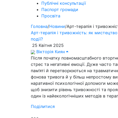
Публічні консультації
Паспорт громади
Просвіта
Головна
/
Новини
/
Арт-терапія і тривожні
Арт-терапія і тривожність: як мистецтв
події?
25 Квітня 2025
Вікторія Киян
Після початку повномасштабного вторгн
стрес та негативні емоції. Дуже часто та
пам’яті й перетворюються на травматичні
фонова тривога й у більш непростому вип
наративної психологічної допомоги може
щоб знизити рівень тривожності та про
один із найекологічніших методів в терапі
Поділитися