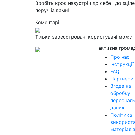
Зробіть крок назустріч до себе і до зці
поруч із вами!
Коментарі
Тільки зареєстровані користувачі можу
активна грома
Про нас
Інструкції
FAQ
Партнери
Згода на
обробку
персонал
даних
Політика
використ
матеріалі