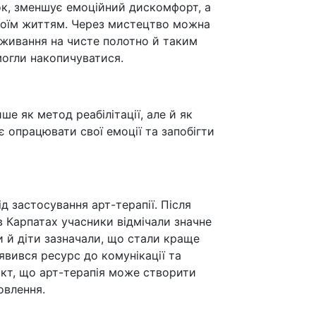
мок, зменшує емоційний дискомфорт, а
воїм життям. Через мистецтво можна
еживання на чисте полотно й таким
 могли накопичуватися.
ше як метод реабілітації, але й як
 опрацювати свої емоції та запобігти
 застосування арт-терапії. Після
 Карпатах учасники відмічали значне
 й діти зазначали, що стали краще
’явився ресурс до комунікації та
кт, що арт-терапія може створити
овлення.