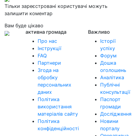
Тільки зареєстровані користувачі можуть
залишити коментар
Вам буде цікаво
активна громада
Важливо
Про нас
Історії
Інструкції
успіху
FAQ
Форум
Партнери
Дошка
Згода на
оголошень
обробку
Аналітика
персональних
Публічні
даних
консультації
Політика
Паспорт
використання
громади
матеріалів сайту
Дослідження
Політика
Новини
конфіденційності
порталу
Оперативна