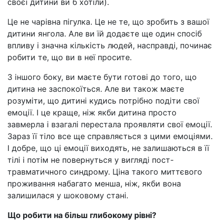
своєї дитини ви б хотіли).
Це не чарівна пігулка. Це не те, що зробить з вашої
дитини янгола. Але ви їй додаєте ще один спосіб
впливу і значна кількість людей, насправді, починає
робити те, що ви в неї просите.
З іншого боку, ви маєте бути готові до того, що
дитина не заспокоїться. Але ви також маєте
розуміти, що дитині кудись потрібно подіти свої
емоції. І це краще, ніж якби дитина просто
завмерла і взагалі перестала проявляти свої емоції.
Зараз її тіло все ще справляється з цими емоціями.
І добре, що ці емоції виходять, не залишаються в її
тілі і потім не повернуться у вигляді пост-
травматичного синдрому. Ціна такого миттєвого
проживання набагато менша, ніж, якби вона
залишилася у шоковому стані.
Що робити на більш глибокому рівні?