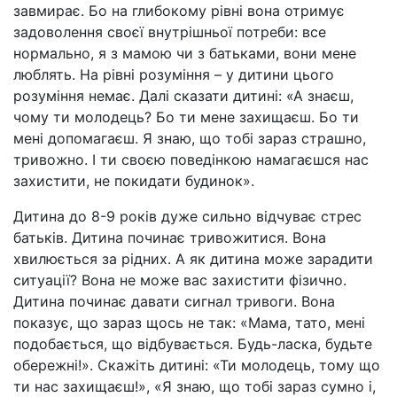
завмирає. Бо на глибокому рівні вона отримує
задоволення своєї внутрішньої потреби: все
нормально, я з мамою чи з батьками, вони мене
люблять. На рівні розуміння – у дитини цього
розуміння немає. Далі сказати дитині: «А знаєш,
чому ти молодець? Бо ти мене захищаєш. Бо ти
мені допомагаєш. Я знаю, що тобі зараз страшно,
тривожно. І ти своєю поведінкою намагаєшся нас
захистити, не покидати будинок».
Дитина до 8-9 років дуже сильно відчуває стрес
батьків. Дитина починає тривожитися. Вона
хвилюється за рідних. А як дитина може зарадити
ситуації? Вона не може вас захистити фізично.
Дитина починає давати сигнал тривоги. Вона
показує, що зараз щось не так: «Мама, тато, мені
подобається, що відбувається. Будь-ласка, будьте
обережні!». Скажіть дитині: «Ти молодець, тому що
ти нас захищаєш!», «Я знаю, що тобі зараз сумно і,