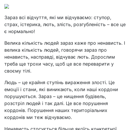
Зараз всі відчуття, які ми відчуваємо: ступор,
страх, істерика, лють, злість, розгубленість – все це
є нормально!
Велика кількість людей зараз каже про ненависть. І
велика кількість людей, говорячи зараз про
ненависть, насправді, відчуває лють. Дорослим
треба ще трохи часу, щоб це все переварити у
своєму тілі.
Людь – це крайня ступінь вираження злості. Це
емоції і стани, які виникають, коли наші кордони
порушуються. Зараз – це нищення будівель,
розстріл людей і так далі. Це все порушення
кордонів. Порушення наших територіальних
кордонів ми теж відчуваємо.
Ненависть стосується більше якоїсь конкретної