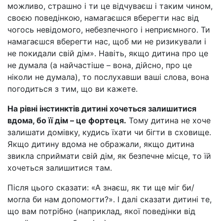
можливо, страшно і ти це відчуваєш і таким чином,
своєю поведінкою, намагаєшся вберегти нас від
чогось невідомого, небезпечного і неприємного. Ти
намагаєшся вберегти нас, щоб ми не ризикували і
не покидали свій дім». Навіть, якщо дитина про це
не думала (а найчастіше – вона, дійсно, про це
ніколи не думала), то послухавши ваші слова, вона
погодиться з тим, що ви кажете.
На рівні інстинктів дитині хочеться залишитися
вдома, бо її дім – це фортеця.
Тому дитина не хоче
залишати домівку, кудись їхати чи бігти в сховище.
Якщо дитину вдома не ображали, якщо дитина
звикла сприймати свій дім, як безпечне місце, то їй
хочеться залишитися там.
Після цього сказати: «А знаєш, як ти ще міг би/
могла би нам допомогти?». І далі сказати дитині те,
що вам потрібно (наприклад, якої поведінки від