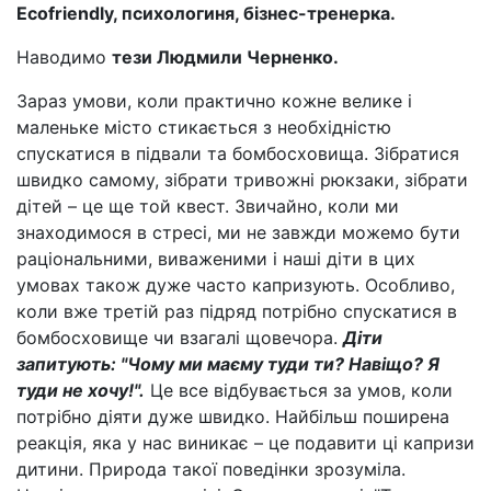
Ecofriendly, психологиня, бізнес-тренерка.
Наводимо
тези Людмили Черненко.
Зараз умови, коли практично кожне велике і
маленьке місто стикається з необхідністю
спускатися в підвали та бомбосховища. Зібратися
швидко самому, зібрати тривожні рюкзаки, зібрати
дітей – це ще той квест. Звичайно, коли ми
знаходимося в стресі, ми не завжди можемо бути
раціональними, виваженими і наші діти в цих
умовах також дуже часто капризують. Особливо,
коли вже третій раз підряд потрібно спускатися в
бомбосховище чи взагалі щовечора.
Діти
запитують: "Чому ми маєму туди ти? Навіщо? Я
туди не хочу!".
Це все відбувається за умов, коли
потрібно діяти дуже швидко. Найбільш поширена
реакція, яка у нас виникає – це подавити ці капризи
дитини. Природа такої поведінки зрозуміла.