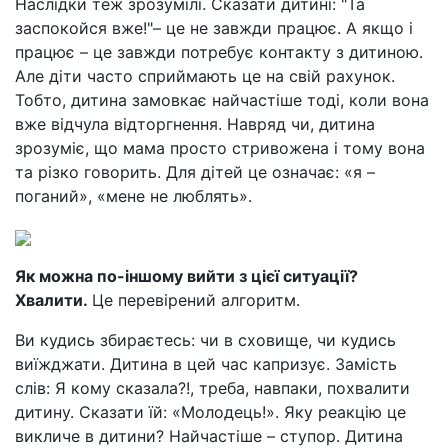
Наслідки теж зрозумілі. Сказати дитині: "Та
заспокойся вже!"– це не завжди працює. А якщо і
працює – це завжди потребує контакту з дитиною.
Але діти часто сприймають це на свій рахунок.
Тобто, дитина замовкає найчастіше тоді, коли вона
вже відчула відторгнення. Навряд чи, дитина
зрозуміє, що мама просто стривожена і тому вона
та різко говорить. Для дітей це означає: «я –
поганий», «мене не люблять».
Як можна по-іншому вийти з цієї ситуації?
Хвалити.
Це перевірений алгоритм.
Ви кудись збираєтесь: чи в сховище, чи кудись
виїжджати. Дитина в цей час капризує. Замість
слів: Я кому сказала?!, треба, навпаки, похвалити
дитину. Сказати їй: «Молодець!». Яку реакцію це
викличе в дитини? Найчастіше – ступор. Дитина