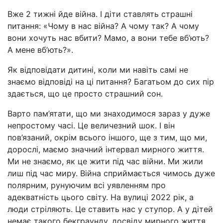
Вже 2 тижні йде війна. І діти ставлять страшні
питання: «Чому в нас війна? А чому так? А чому
вони хочуть нас вбити? Мамо, а вони тебе вб’ють?
А мене вб’ють?».
Як відповідати дитині, коли ми навіть самі не
знаємо відповіді на ці питання? Багатьом до сих пір
здається, що це просто страшний сон.
Варто пам’ятати, що ми знаходимося зараз у дуже
непростому часі. Це величезний шок. І він
пов’язаний, окрім всього іншого, ще з тим, що ми,
дорослі, маємо значний інтервал мирного життя.
Ми не знаємо, як це жити під час війни. Ми жили
лиш під час миру. Війна сприймається чимось дуже
полярним, рунуючим всі уявленням про
адекватність цього світу. На вулиці 2022 рік, а
люди стріляють. Це ставить нас у ступор. А у дітей
немає такого бекграунду, досвіду мирного життя.