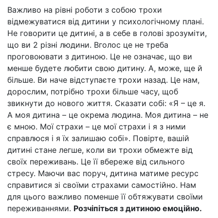
Важливо на рівні роботи з собою трохи
відмежуватися від дитини у психологічному плані.
Не говорити це дитині, а в себе в голові зрозуміти,
що ви 2 різні людини. Вголос це не треба
проговоювати з дитиною. Це не означає, що ви
менше будете любити свою дитину. А, може, ще й
більше. Ви наче відступаєте трохи назад. Це нам,
дорослим, потрібно трохи більше часу, щоб
звикнути до нового життя. Сказати собі: «Я – це я.
А моя дитина – це окрема людина. Моя дитина – не
є мною. Мої страхи – це мої страхи і я з ними
справлюся і я їх залишаю собі». Повірте, вашій
дитині стане легше, коли ви трохи обмежте від
своїх переживань. Це її вбереже від сильного
стресу. Маючи вас поруч, дитина матиме ресурс
справитися зі своїми страхами самостійно. Нам
для цього важливо поменше її обтяжувати своїми
переживаннями.
Розчіпіться з дитиною емоційно.