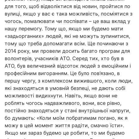
для того, щоб відволіктися від новин, пройтися по
вулиці, якщо у вас є така можливість, посміятися з
чогось, помалювати чи поспівати – це ваш вклад у
нашу перемогу. Тому що, якщо ми будемо мати
«задьорганних» людей, які не можуть зупинитися,
тому що треба допомагати всім. Ще починаючи з
2014 року, ми провели досить багато програм для
волонтерів, учасників АТО. Серед тих, хто був в
АТО, був величезний відсоток людей з емоційним і
професійним вигоранням. Це було пов’язано, в
першу чергу, з комплексом вижившого, коли люди,
які знаходяться в умовній безпеці, не дають собі
можливості видихнути. Навіть, якщо вони не
роблять чогось надважливого, вони, все рівно,
постійно знаходяться у стані внутрішньої напруги,
бо думають: «Коли моїм побратимам погано, як я
можу в цей момент життя радіти, смачно їсти».
Якщо ми зараз будемо це робити, то ми будемо