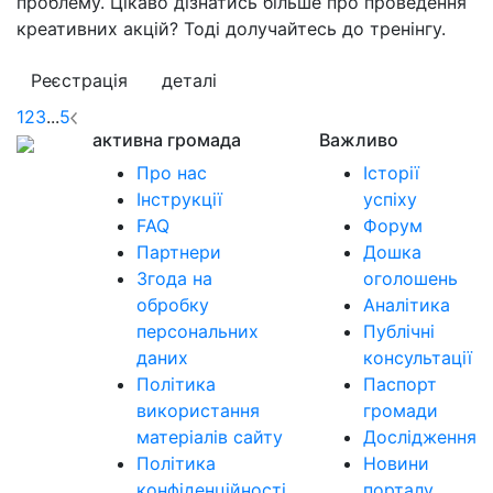
проблему. Цікаво дізнатись більше про проведення
креативних акцій? Тоді долучайтесь до тренінгу.
Реєстрація
деталі
1
2
3
...
5
активна громада
Важливо
Про нас
Історії
Інструкції
успіху
FAQ
Форум
Партнери
Дошка
Згода на
оголошень
обробку
Аналітика
персональних
Публічні
даних
консультації
Політика
Паспорт
використання
громади
матеріалів сайту
Дослідження
Політика
Новини
конфіденційності
порталу