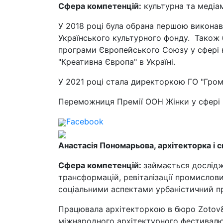
Сфера компетенцій:
культурна та медіа
У 2018 році була обрана першою викон
Українського культурного фонду. Також
програми Європейського Союзу у сфері к
"Креативна Європа" в Україні.
У 2021 році стала директоркою ГО "Гром
Переможниця Премії ООН Жінки у сфері 
Facebook
Анастасія Пономарьова, архітекторка і 
Сфера компетенцій:
займається дослід
трансформацій, ревіталізації промислов
соціальними аспектами урбаністичний п
Працювала архітекторкою в бюро Zotov
міжнародного архітектурного фестивалю