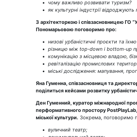
чому важливо розвивати туризм?
як культурні індустрії відроджують
З архітекторкою і співзасновницею ГО “
Пономарьовою поговоримо про:
низові урбаністичні проєкти та їхню 
різницю між top-down і bottom-up 
комунікацію з місцевою владою, біз
ревіталізацію промислових територі
міські дослідження: мапування, прог
Яна Гуменна, співзасновниця та директо
поділиться кейсами розвитку урбаністичн
Ден Гуменний, куратор міжнародної про
перформативного простору PostPlayLab,
міської культури.
Зокрема, поговоримо п
вуличний театр;