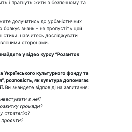
ить і прагнуть жити в безпечному та
ожете долучатись до урбаністичних
о бракує знань – не пропустіть цей
аністики, навчитесь досліджувати
кавленими сторонами.
знайдете у відео курсу “Розвиток
а Українського культурного фонду та
, розповість, як культура допомагає
ії.
Ви знайдете відповіді на запитання:
нвестувати в неї?
розвитку громади?
у стратегію?
і проєкти?