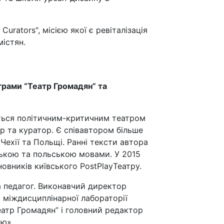
Curators", місією якої є ревіталізація
містян.
грами “Театр Громадян” та
ться політичним-критичним театром
р та куратор. Є співавтором більше
 Чехії та Польщі. Ранні тексти автора
ською та польською мовами. У 2015
новників київського PostPlayТеатру.
а педагог. Виконавчий директор
р міждисциплінарної лабораторії
еатр Громадян” і головний редактор
ою».