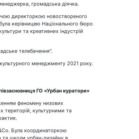
менеджерка, громадська діячка.
авчою директоркою новоствореного
 була керівницею Національного бюро
ультури та креативних індустрій
адське телебачення".
культурного менеджменту 2021 року.
співзасновниця ГО «Урбан куратори»
женням феномену низових
их територій, культурними та
рактик.
&Co. Була координаторкою
 та школи урбан-дизайну в