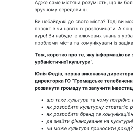
Адже саме містяни розуміють, що їм бол
зручному середовищі.
Ви небайдужі до свого міста? Тоді ви м
проєктів чи навіть їх розпочинати. А якщ
курс! Ви набудете ключових знань з урб
проблеми міста та комунікувати із заці
Тож, коротко про те, яку інформацію ви 
урбаністичної культури”.
Юлія Федів, перша виконавча директорк
директорка ГО “Громадське телебачення”
розвинути громаду та залучити інвестиц
що таке культура та чому потрібно і
як розробити культурну стратегію 
як розробити бренд та комунікаційн
де знайти фінансування на культурн
чи може культура приносити дохід?