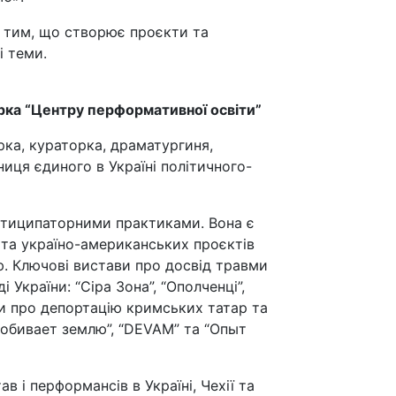
і тим, що створює проєкти та
і теми.
рка “Центру перформативної освіти”
ка, кураторка, драматургиня,
иця єдиного в Україні політичного-
ртиципаторними практиками. Вона є
та україно-американських проєктів
. Ключові вистави про досвід травми
 України: “Сіра Зона”, “Ополченці”,
и про депортацію кримських татар та
робивает землю”, “DEVAM” та “Опыт
 і перформансів в Україні, Чехії та