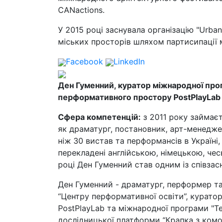
CANactions.
У 2015 році заснувала організацію "Urban 
міських просторів шляхом партисипації 
Facebook
LinkedIn
Ден Гуменний, куратор міжнародної про
перформативного простору PostPlayLab
Сфера компетенцій:
з 2011 року займає
як драматург, постановник, арт-менедже
ніж 30 вистав та перформансів в Україні,
перекладені англійською, німецькою, че
році Ден Гуменний став одним із співзас
Ден Гуменний - драматург, перформер т
“Центру перформативної освіти”, курато
PostPlayLab та міжнародної програми "Т
дослідницької платформи “Крапка з ком