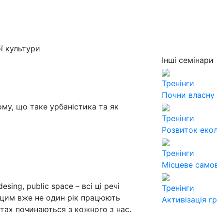
ї культури
Інші семінари
Тренінги
Почни власну
му, що таке урбаністика та як
Тренінги
Розвиток екол
Тренінги
Місцеве само
esing, public space – всі ці речі
Тренінги
 цим вже не один рік працюють
Активізація г
стах починаються з кожного з нас.