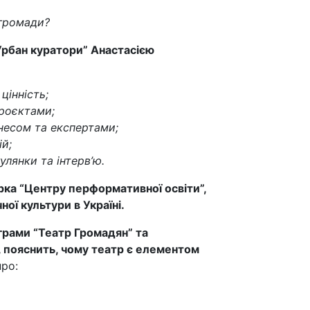
 громади?
Урбан куратори” Анастасією
цінність;
проєктами;
несом та експертами;
й;
улянки та інтерв’ю.
рка “Центру перформативної освіти”,
ої культури в Україні.
грами “Театр Громадян” та
 пояснить, чому театр є елементом
ро: