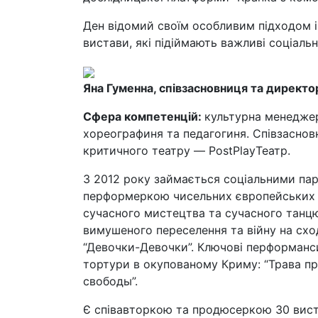
Ден відомий своїм особливим підходом 
вистави, які підіймають важливі соціальн
Яна Гуменна, співзасновниця та директо
Сфера компетенцій:
культурна менеджер
хореографиня та педагогиня. Співзасновн
критичного театру — PostPlayТеатр.
З 2012 року займається соціальними па
перформеркою чисельних європейських 
сучасного мистецтва та сучасного танцю
вимушеного переселення та війну на сході
“Девочки-Девочки”. Ключові перформанс
тортури в окупованому Криму: “Трава п
свободы”.
Є співавторкою та продюсеркою 30 вистав