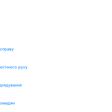
 справу
огічного руху
врядування
ромадян