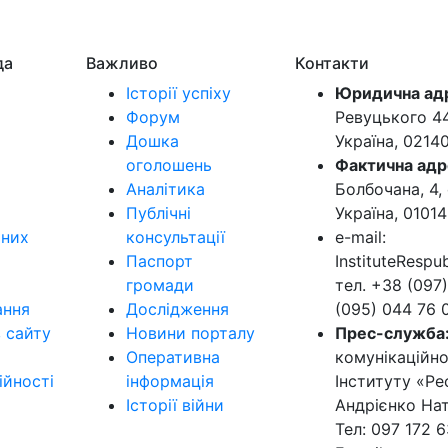
да
Важливо
Контакти
Історії успіху
Юридична ад
Форум
Ревуцького 44-
Дошка
Україна, 0214
оголошень
Фактична адр
Аналітика
Болбочана, 4, 
Публічні
Україна, 01014
ьних
консультації
e-mail:
Паспорт
InstituteResp
громади
тел. +38 (097)
ання
Дослідження
(095) 044 76 
в сайту
Новини порталу
Прес-служба
Оперативна
комунікаційно
ійності
інформація
Інституту «Ре
Історії війни
Андрієнко Нат
Тел: 097 172 6