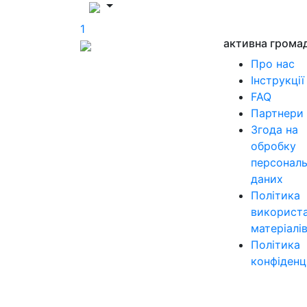
1
активна грома
Про нас
Інструкції
FAQ
Партнери
Згода на
обробку
персонал
даних
Політика
використ
матеріалі
Політика
конфіденц