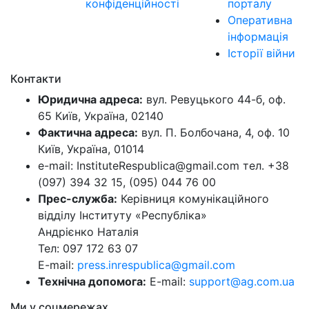
конфіденційності
порталу
Оперативна
інформація
Історії війни
Контакти
Юридична адреса:
вул. Ревуцького 44-б, оф.
65 Київ, Україна, 02140
Фактична адреса:
вул. П. Болбочана, 4, оф. 10
Київ, Україна, 01014
e-mail: InstituteRespublica@gmail.com тел. +38
(097) 394 32 15, (095) 044 76 00
Прес-служба:
Керівниця комунікаційного
відділу Інституту «Республіка»
Андрієнко Наталія
Тел: 097 172 63 07
E-mail:
press.inrespublica@gmail.com
Технічна допомога:
E-mail:
support@ag.com.ua
Ми у соцмережах