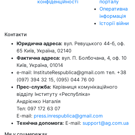
конфіденційності
порталу
Оперативна
інформація
Історії війни
Контакти
Юридична адреса:
вул. Ревуцького 44-б, оф.
65 Київ, Україна, 02140
Фактична адреса:
вул. П. Болбочана, 4, оф. 10
Київ, Україна, 01014
e-mail: InstituteRespublica@gmail.com тел. +38
(097) 394 32 15, (095) 044 76 00
Прес-служба:
Керівниця комунікаційного
відділу Інституту «Республіка»
Андрієнко Наталія
Тел: 097 172 63 07
E-mail:
press.inrespublica@gmail.com
Технічна допомога:
E-mail:
support@ag.com.ua
Ми у соцмережах