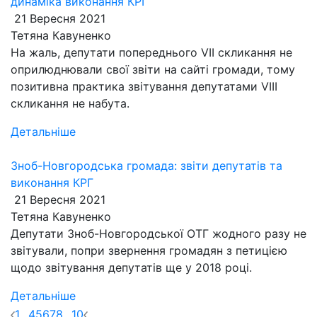
динаміка виконання КРГ
21 Вересня 2021
Тетяна Кавуненко
На жаль, депутати попереднього VII скликання не
оприлюднювали свої звіти на сайті громади, тому
позитивна практика звітування депутатами VIII
скликання не набута.
Детальніше
Зноб-Новгородська громада: звіти депутатів та
виконання КРГ
21 Вересня 2021
Тетяна Кавуненко
Депутати Зноб-Новгородської ОТГ жодного разу не
звітували, попри звернення громадян з петицією
щодо звітування депутатів ще у 2018 році.
Детальніше
1
...
4
5
6
7
8
...
10