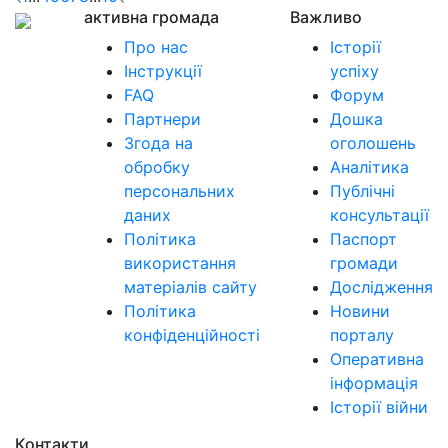
активна громада
Важливо
Про нас
Історії
Інструкції
успіху
FAQ
Форум
Партнери
Дошка
Згода на
оголошень
обробку
Аналітика
персональних
Публічні
даних
консультації
Політика
Паспорт
використання
громади
матеріалів сайту
Дослідження
Політика
Новини
конфіденційності
порталу
Оперативна
інформація
Історії війни
Контакти