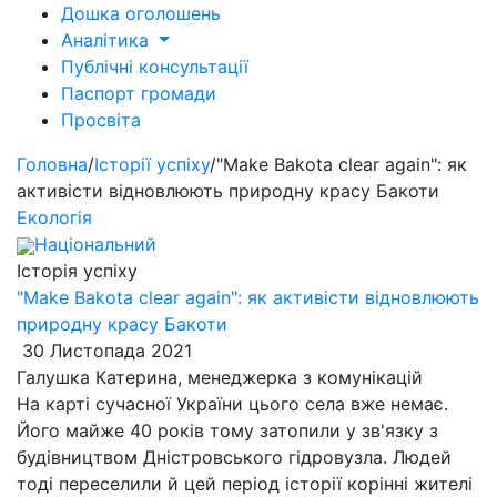
Дошка оголошень
Аналітика
Публічні консультації
Паспорт громади
Просвіта
Головна
/
Історії успіху
/
"Make Bakota clear again": як
активісти відновлюють природну красу Бакоти
Екологія
Національний
Історія успіху
"Make Bakota clear again": як активісти відновлюють
природну красу Бакоти
30 Листопада 2021
Галушка Катерина, менеджерка з комунікацій
На карті сучасної України цього села вже немає.
Його майже 40 років тому затопили у зв'язку з
будівництвом Дністровського гідровузла. Людей
тоді переселили й цей період історії корінні жителі