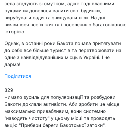
села згадують зі смутком, адже тоді власними
руками їм довелося валити свої будинки,
вирубувати сади та знищувати ліси. На дні
виявилося все їх життя і поселення з багатовіковою
історією.
Однак, в останні роки Бакота почала притягувати
до себе все більше туристів та перетворювати на
одне з найвідвідуваніших місць в Україні. І не
дарма!
Поділитися
829
Чимало зусиль для популяризації та розбудови
Бакоти доклали активісти. Аби зробити це місце
максимально привабливим, вони системно
"наводять чистоту" у цьому місці та проводять
акцію "Прибери береги Бакотської затоки".