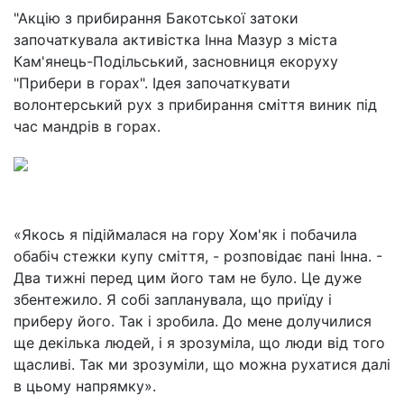
"Акцію з прибирання Бакотської затоки
започаткувала активістка Інна Мазур з міста
Кам'янець-Подільський, засновниця екоруху
"Прибери в горах". Ідея започаткувати
волонтерський рух з прибирання сміття виник під
час мандрів в горах.
«Якось я підіймалася на гору Хом'як і побачила
обабіч стежки купу сміття, - розповідає пані Інна. -
Два тижні перед цим його там не було. Це дуже
збентежило. Я собі запланувала, що приїду і
приберу його. Так і зробила. До мене долучилися
ще декілька людей, і я зрозуміла, що люди від того
щасливі. Так ми зрозуміли, що можна рухатися далі
в цьому напрямку».