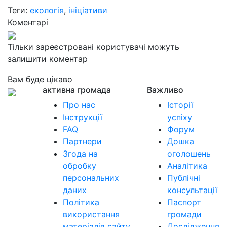
Теги:
екологія
,
ініціативи
Коментарі
Тільки зареєстровані користувачі можуть
залишити коментар
Вам буде цікаво
активна громада
Важливо
Про нас
Історії
Інструкції
успіху
FAQ
Форум
Партнери
Дошка
Згода на
оголошень
обробку
Аналітика
персональних
Публічні
даних
консультації
Політика
Паспорт
використання
громади
матеріалів сайту
Дослідження