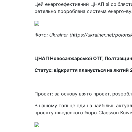
Цей енергоефективний ЦНАП зі сріблясто
ретельно пророблена система енерго-ву
Фото: Ukrainer (https://ukrainer.net/polon
ЦНАП Новосанжарської ОТГ, Полтавщин
Статус: відкриття планується на лютий 
Проєкт: за основу взято проєкт, розробл
В нашому топі це один з найбільш актуал
проєкту шведського бюро Claesson Koiv