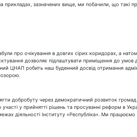
на прикладах, зазначених вище, ми побачили, що такі п
абули про очікування в довгих сірих коридорах, а нато
оєктування дозволяє підлаштувати приміщення до умов 
сний ЦНАП робить наш буденний досвід отримання адмі
розорою.
ягти добробуту через демократичний розвиток громад У
часті у прийнятті рішень та просуванні реформ в Укра
 межах діяльності Інституту «Республіка». Ми працюємо