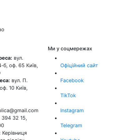
во
Ми у соцмережах
реса:
вул.
б, оф. 65 Київ,
Офіційний сайт
0
еса:
вул. П.
Facebook
оф. 10 Київ,
TikTok
ublica@gmail.com
Instagram
 394 32 15,
00
Telegram
:
Керівниця