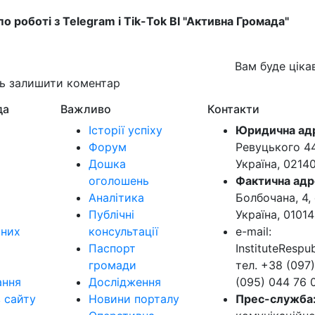
 роботі з Telegram і Tik-Tok ВІ "Активна Громада"
Вам буде ціка
ть залишити коментар
да
Важливо
Контакти
Історії успіху
Юридична ад
Форум
Ревуцького 44-
Дошка
Україна, 0214
оголошень
Фактична адр
Аналітика
Болбочана, 4, 
Публічні
Україна, 01014
ьних
консультації
e-mail:
Паспорт
InstituteResp
громади
тел. +38 (097)
ання
Дослідження
(095) 044 76 
в сайту
Новини порталу
Прес-служба