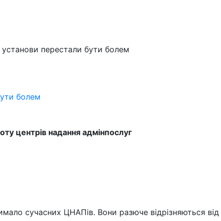
і установи перестали бути болем
бути болем
боту центрів надання адмінпослуг
 чимало сучасних ЦНАПів. Вони разюче відрізняються ві