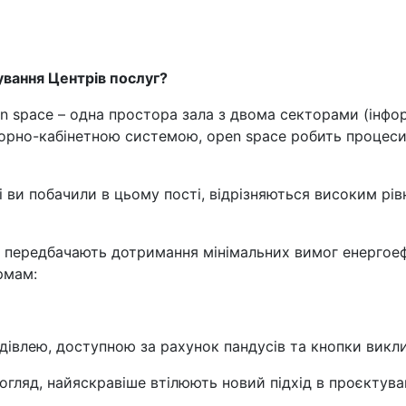
ування Центрів послуг?
 space – одна простора зала з двома секторами (інфор
идорно-кабінетною системою, open space робить процес
які ви побачили в цьому пості, відрізняються високим р
о передбачають дотримання мінімальних вимог енергоефе
рмам:
івлею, доступною за рахунок пандусів та кнопки викли
погляд, найяскравіше втілюють новий підхід в проєктуван