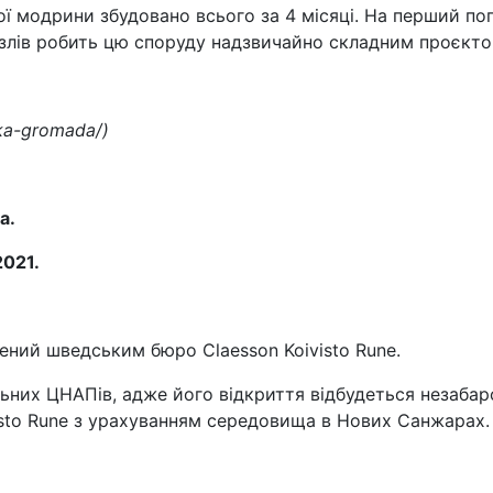
ї модрини збудовано всього за 4 місяці. На перший пог
злів робить цю споруду надзвичайно складним проєкто
ska-gromada/)
а.
2021.
ений шведським бюро Claesson Koivisto Rune.
ьних ЦНАПів, адже його відкриття відбудеться незабаро
isto Rune з урахуванням середовища в Нових Санжарах