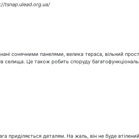
://tsnap.ulead.org.ua/
нані сонячними панелями, велика тераса, вільний прос
в селища. Це також робить споруду багатофункціональ
ага приділяється деталям. На жаль, він не буде втілени