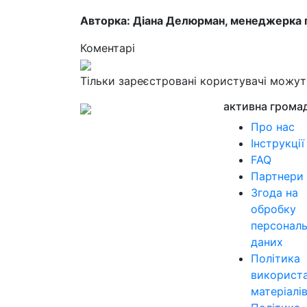
Авторка: Діана Делюрман, менеджерка по
Коментарі
Тільки зареєстровані користувачі можу
активна грома
Про нас
Інструкції
FAQ
Партнери
Згода на
обробку
персонал
даних
Політика
використ
матеріалі