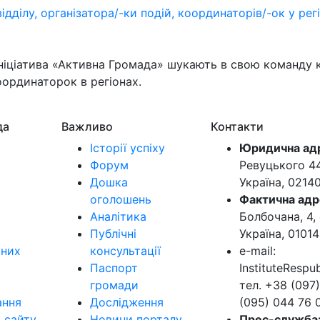
ідділу, організатора/-ки подій, координаторів/-ок у рег
ініціатива «Активна Громада» шукають в свою команду к
оординаторок в регіонах.
да
Важливо
Контакти
Історії успіху
Юридична ад
Форум
Ревуцького 44-
Дошка
Україна, 0214
оголошень
Фактична адр
Аналітика
Болбочана, 4, 
Публічні
Україна, 01014
ьних
консультації
e-mail:
Паспорт
InstituteResp
громади
тел. +38 (097)
ання
Дослідження
(095) 044 76 
в сайту
Новини порталу
Прес-служба