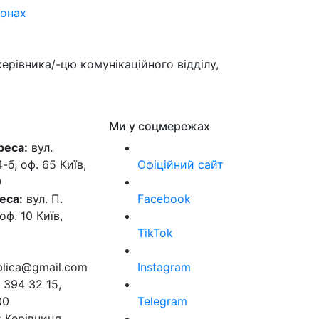
іонах
ерівника/-цю комунікаційного відділу,
Ми у соцмережах
реса:
вул.
б, оф. 65 Київ,
Офіційний сайт
0
еса:
вул. П.
Facebook
оф. 10 Київ,
TikTok
ublica@gmail.com
Instagram
 394 32 15,
00
Telegram
:
Керівниця