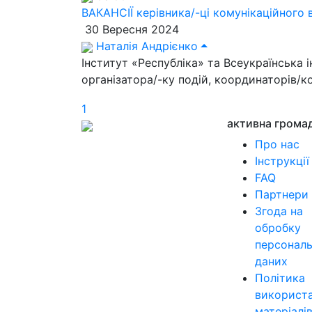
ВАКАНСІЇ керівника/-ці комунікаційного в
30 Вересня 2024
Наталія Андрієнко
Інститут «Республіка» та Всеукраїнська 
організатора/-ку подій, координаторів/к
1
активна грома
Про нас
Інструкції
FAQ
Партнери
Згода на
обробку
персонал
даних
Політика
використ
матеріалі