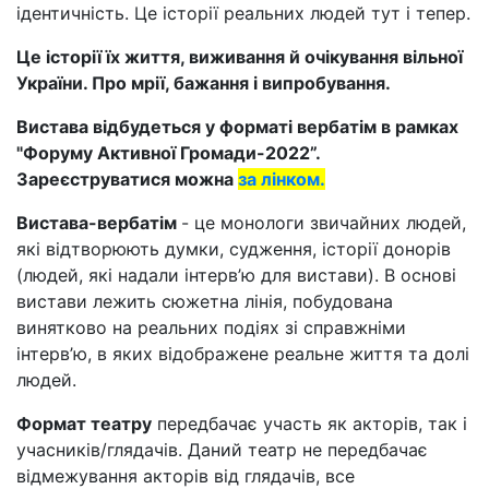
ідентичність. Це історії реальних людей тут і тепер.
Це історії їх життя, виживання й очікування вільної
України. Про мрії, бажання і випробування.
Вистава відбудеться у форматі вербатім в рамках
"Форуму Активної Громади-2022”.
Зареєструватися можна
за лінком.
Вистава-вербатім
- це монологи звичайних людей,
які відтворюють думки, судження, історії донорів
(людей, які надали інтерв’ю для вистави). В основі
вистави лежить сюжетна лінія, побудована
винятково на реальних подіях зі справжніми
інтерв’ю, в яких відображене реальне життя та долі
людей.
Формат театру
передбачає участь як акторів, так і
учасників/глядачів. Даний театр не передбачає
відмежування акторів від глядачів, все