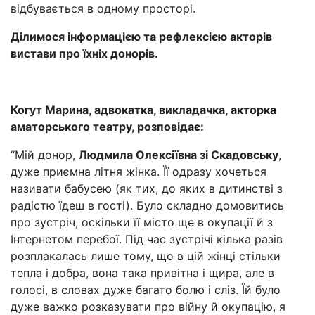
відбувається в одному просторі.
Ділимося інформацією та рефлексією акторів
вистави про їхніх донорів.
Когут Марина, адвокатка, викладачка, акторка
аматорського театру, розповідає:
“Мій донор,
Людмила Олексіївна зі Скадовську
,
дуже приємна літня жінка. Її одразу хочеться
називати бабусею (як тих, до яких в дитинстві з
радістю їдеш в гості). Було складно домовитись
про зустріч, оскільки її місто ще в окупації й з
Інтернетом перебої. Під час зустрічі кілька разів
розплакалась лише тому, що в цій жінці стільки
тепла і добра, вона така привітна і щира, але в
голосі, в словах дуже багато болю і сліз. Їй було
дуже важко розказувати про війну й окупацію, я