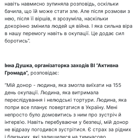
навіть навмисно зупиняла розповідь, оскільки
бачила, що їй може стати зле. Але після розмови з
нею, після її віршів, я зрозуміла, наскільки
докорінно змінила людей ця війна. І яка сильна віра
в нашу перемогу навіть в окупації. Це додає сил
боротись”.
Інна Душка, організаторка заходів ВІ “Активна
Громада”,
розповідає:
“Мій донор - людина, яка змогла виїхати на 155
день окупації. Людина, яка витримала
переслідування і нелюдські тортури. Людина, яка
попри все планує повертатися в Україну. Мені
непросто було домовитись з ним про зустріч й
інтерв’ю. Навіть перебуваючи у безпеці, мій донор
не відразу погодився зустрітися. Є страх за рідних
і близьких, які залишилися на тимчасово