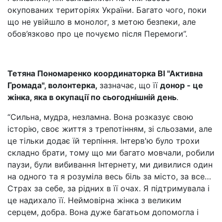
окупованих територіях України. Багато чого, поки
що не увійшло в монолог, з метою безпеки, але
обов’язково про це почуємо після Перемоги”.
Тетяна Пономаренко координаторка ВІ "Активна
Громада", волонтерка,
зазначає, що її
донор - це
жінка, яка в окупації по сьогоднішній день
.
“Сильна, мудра, незламна. Вона розказує свою
історію, своє життя з трепотінням, зі сльозами, але
це тільки додає їй терпіння. Інтерв'ю було трохи
складно брати, тому що ми багато мовчали, робили
паузи, були вибивання Інтернету, ми дивилися один
на одного та я розуміла весь біль за місто, за все…
Страх за себе, за рідних в її очах. Я підтримувала і
це надихало її. Неймовірна жінка з великим
серцем, добра. Вона дуже багатьом допомогла і