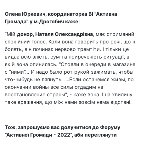
Олена Юркевич, координаторка ВІ "Активна
Громада" у м.Дрогобич каже:
“Мій
донор, Наталя Олександрівна
, має стриманий
спокійний голос. Коли вона говорить про речі, що її
болять, він починає нервово тремтіти. І тільки це
видає всю злість, сум та приреченість ситуації, в
якій вона опинилась. "Стояли в очереди в магазине
с “ними”… И надо было рот рукой зажимать, чтобы
что-нибудь не ляпнуть. ....Если останемся живы, по
окончании войны все силы отдадим на
восстановление страны", - каже вона. І на хвилину
таке враження, що між нами зовсім нема відстані.
Тож, запрошуємо вас долучитися до Форуму
“Активної Громади - 2022”, аби переглянути