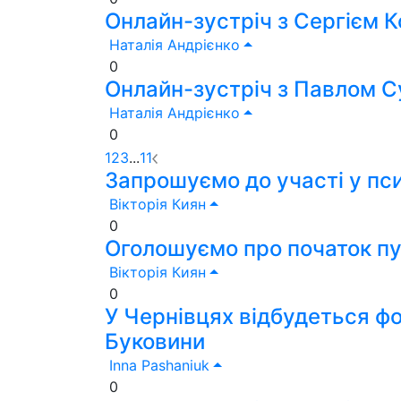
Онлайн-зустріч з Сергієм 
Наталія Андрієнко
0
Онлайн-зустріч з Павлом С
Наталія Андрієнко
0
1
2
3
...
11
Запрошуємо до участі у пс
Вікторія Киян
0
Оголошуємо про початок пу
Вікторія Киян
0
У Чернівцях відбудеться фо
Буковини
Inna Pashaniuk
0