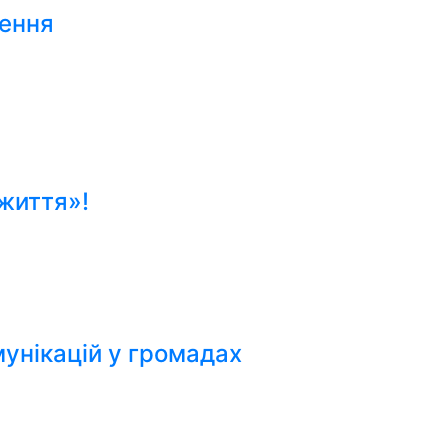
лення
життя»!
мунікацій у громадах