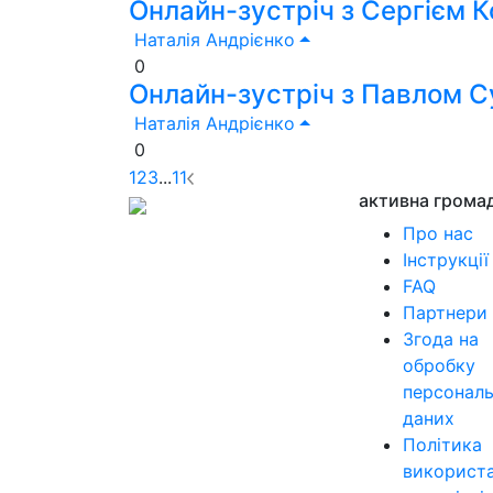
Онлайн-зустріч з Сергієм 
Наталія Андрієнко
0
Онлайн-зустріч з Павлом С
Наталія Андрієнко
0
1
2
3
...
11
активна грома
Про нас
Інструкції
FAQ
Партнери
Згода на
обробку
персонал
даних
Політика
використ