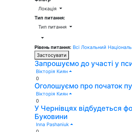
Локація
Тип питання:
Тип питання
Рівень питання:
Всі
Локальний
Націонал
Застосувати
Запрошуємо до участі у пс
Вікторія Киян
0
Оголошуємо про початок пу
Вікторія Киян
0
У Чернівцях відбудеться фо
Буковини
Inna Pashaniuk
0