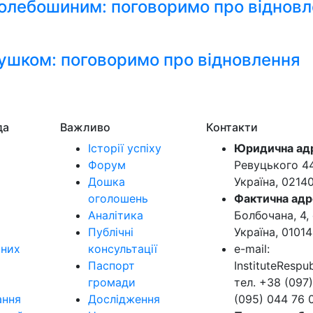
Колебошиним: поговоримо про віднов
ушком: поговоримо про відновлення
да
Важливо
Контакти
Історії успіху
Юридична ад
Форум
Ревуцького 44-
Дошка
Україна, 0214
оголошень
Фактична адр
Аналітика
Болбочана, 4, 
Публічні
Україна, 01014
ьних
консультації
e-mail:
Паспорт
InstituteResp
громади
тел. +38 (097)
ання
Дослідження
(095) 044 76 