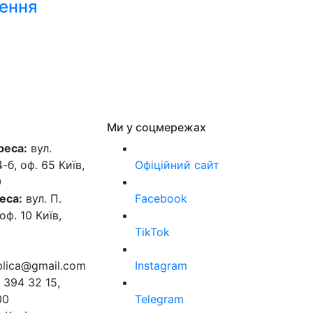
лення
Ми у соцмережах
реса:
вул.
б, оф. 65 Київ,
Офіційний сайт
0
еса:
вул. П.
Facebook
оф. 10 Київ,
TikTok
ublica@gmail.com
Instagram
 394 32 15,
00
Telegram