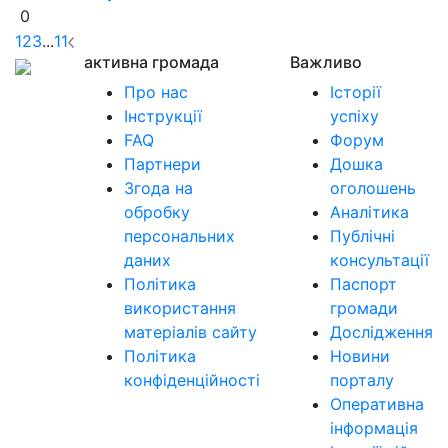
0
1
2
3
...
11
активна громада
Важливо
Про нас
Історії
Інструкції
успіху
FAQ
Форум
Партнери
Дошка
Згода на
оголошень
обробку
Аналітика
персональних
Публічні
даних
консультації
Політика
Паспорт
використання
громади
матеріалів сайту
Дослідження
Політика
Новини
конфіденційності
порталу
Оперативна
інформація