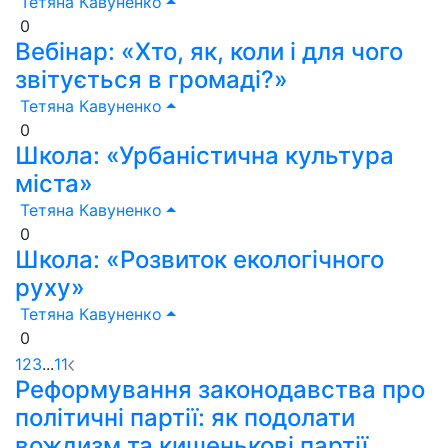
Тетяна Кавуненко
0
Вебінар: «Хто, як, коли і для чого
звітується в громаді?»
Тетяна Кавуненко
0
Школа: «Урбаністична культура
міста»
Тетяна Кавуненко
0
Школа: «Розвиток екологічного
руху»
Тетяна Кавуненко
0
1
2
3
...
11
Реформування законодавства про
політичні партії: як подолати
вождизм та кишенькові партії